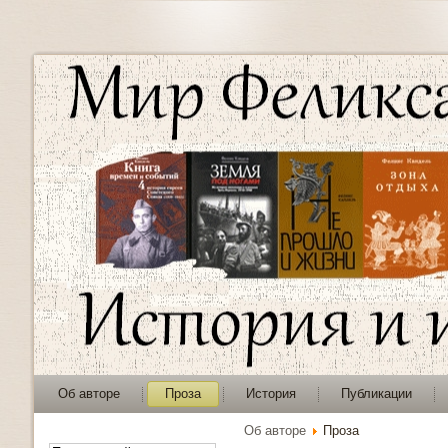
Об авторе
Проза
История
Публикации
Об авторе
Проза