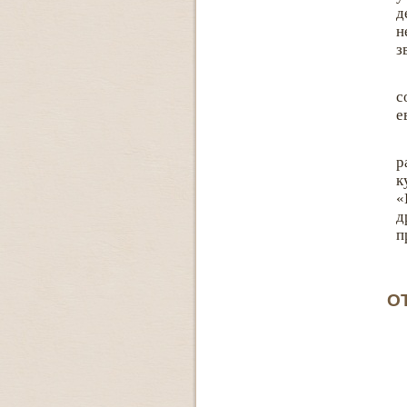
д
н
з
с
е
р
к
«
д
п
О