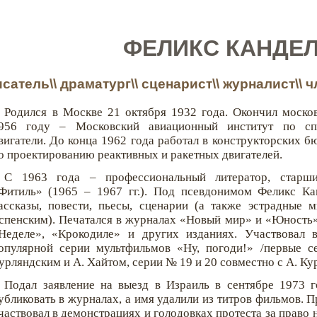
ФЕЛИКС КАНДЕ
сатель\\ драматург\\ сценарист\\ журналист\\ 
Родился в Москве 21 октября 1932 года. Окончил моско
956 году – Московский авиационный институт по спе
вигатели. До конца 1962 года работал в конструкторских 
о проектированию реактивных и ракетных двигателей.
С 1963 года – профессиональный литератор, старш
Фитиль» (1965 – 1967 гг.). Под псевдонимом Феликс Ка
ассказы, повести, пьесы, сценарии (а также эстрадные 
спенским). Печатался в журналах «Новый мир» и «Юность»,
Неделе», «Крокодиле» и других изданиях. Участвовал 
опулярной серии мультфильмов «Ну, погоди!» /первые с
урляндским и А. Хайтом, серии № 19 и 20 совместно с А. Ку
Подал заявление на выезд в Израиль в сентябре 1973 г
убликовать в журналах, а имя удалили из титров фильмов. Пр
частвовал в демонстрациях и голодовках протеста за право н