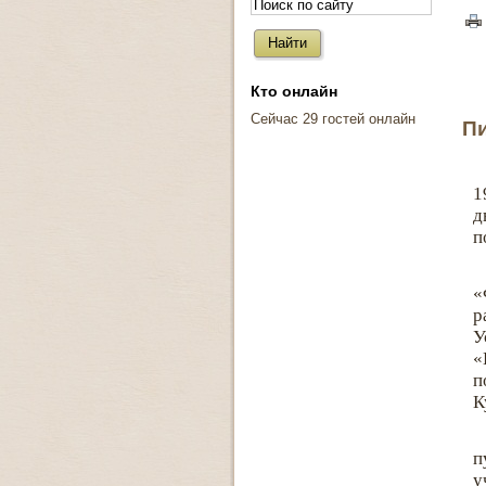
Кто онлайн
Сейчас 29 гостей онлайн
Пи
1
д
п
«
р
У
«
п
К
п
у