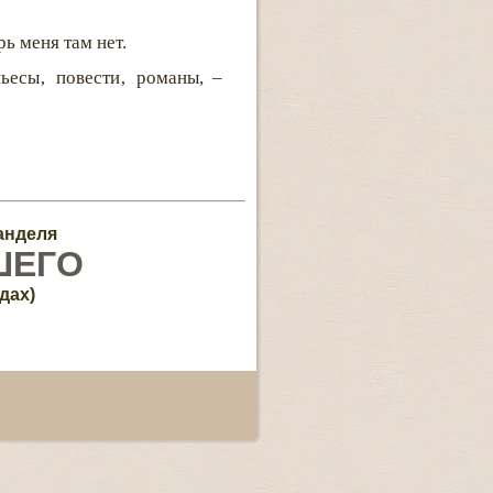
ь меня там нет.
пьесы‚ повести‚ романы, –
анделя
ШЕГО
дах)