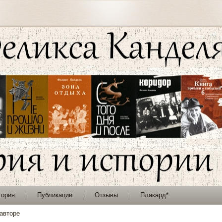
тория
Публикации
Отзывы
Плакард*
авторе