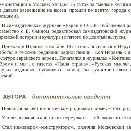
емонстрации в Москве, отсидел 15 суток за "мелкое хулиган
е давали разрешение на выезд, прошли по центру города
вездами).
В самиздатовском журнале «Евреи в СССР» публиковал рас
овместно с Б. Файном редактировал самиздатовский журн
врейской истории и культуре (с пятого по девятый выпуск).
Приехал в Израиль в ноябре 1977 года, поселился в Иеру
аботал в русской редакции радиостанции «Кол Исраэль»: а
ультуре еврейского народа. Печатался в журналах «Континен
Время и мы», в газетах «Наша страна», «Русская мысль»
ругих изданиях, публиковал книги, был удостоен пяти 
ремий.
Т АВТОРА –
дополнительные сведения
Появился на свет в московском родильном доме‚ – того род
Учился в школе в арбатских переулках‚ – той школы тоже не
Стал инженером–конструктором‚ окончив Московский ав