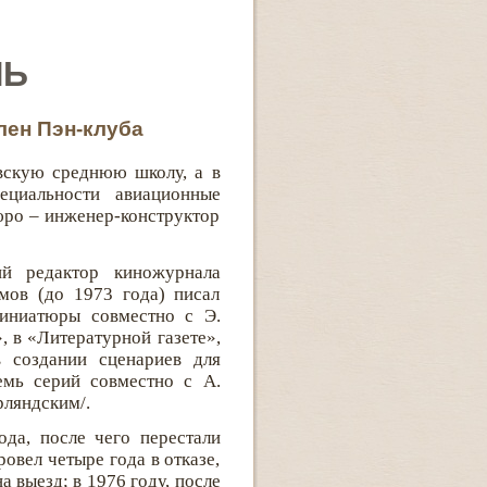
ЛЬ
член Пэн-клуба
вскую среднюю школу, а в
циальности авиационные
бюро – инженер-конструктор
ий редактор киножурнала
мов (до 1973 года) писал
миниатюры совместно с Э.
 в «Литературной газете»,
в создании сценариев для
емь серий совместно с А.
рляндским/.
ода, после чего перестали
овел четыре года в отказе,
а выезд; в 1976 году, после