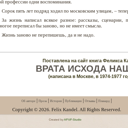
ой профессии одни воспоминания.
Сорок пять лет подряд ходил по московским улицам‚ – тепер
За жизнь написал всякое разное: рассказы‚ сценарии‚ 
ногое переписал бы заново‚ но не имеет смысла.
Жизнь заново не перепишешь‚ да и не надо.
Поставлена на сайт книга Феликса К
ВРАТА ИСХОДА НА
(написана в Москве, в 1974-1977 го
|
|
|
|
|
|
Об авторе
Проза
История
Публикации
Отзывы
Плакард
Copyright © 2026. Felix Kandel. All Rights Reserved.
Created by
AF\\IF-Studio