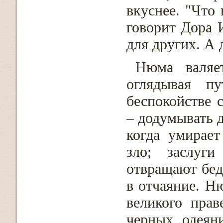
вкуснее. "Что
говорит Дора 
для других. А 
Нюма валяе
оглядывая п
беспокойстве 
– додумывать 
когда умирает
зло; заслуги
отвращают бед
в отчаяние. Н
великого прав
черных одеян