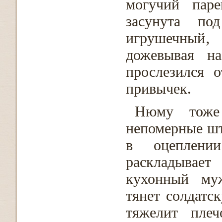
могучий паре
засунута по
игрушечный‚
дожевывая н
прослезился 
привычек.
Нюму тоже
непомерные шт
в оцеплени
раскладывает
кухонный му
тянет солдатс
тяжелит плеч