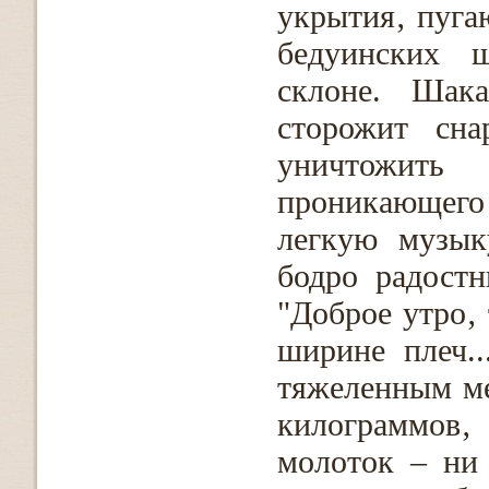
укрытия‚ пуга
бедуинских ш
склоне. Шак
сторожит сна
уничтожить 
проникающего 
легкую музык
бодро радостн
"Доброе утро‚
ширине плеч.
тяжеленным ме
килограммов‚
молоток – ни 