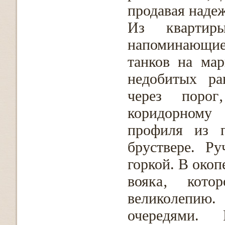
продавая наде
Из квартир
напоминающие
танков на ма
недобитых ра
через поро
коридорному
профиля из 
бруствере. Р
горкой. В окоп
вояка‚ кот
великолепию.
очередями.