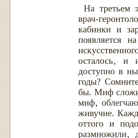
На третьем 
врач-геронтоло
кабинки и за
появляется н
искусственно
осталось‚ и 
доступно в ны
годы? Сомните
бы. Миф сложи
миф‚ облегчаю
живучие. Кажд
оттого и под
размножили‚ 