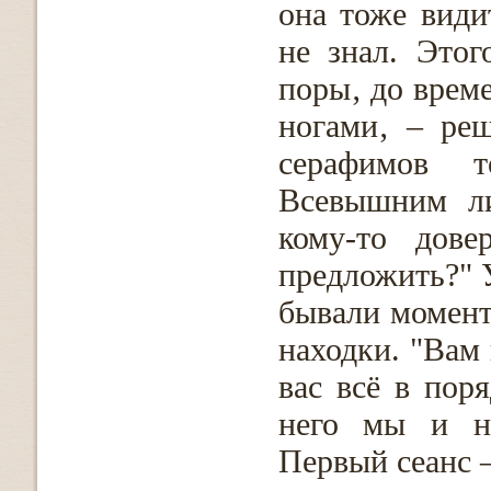
она тоже види
не знал. Этог
поры‚ до време
ногами‚ – ре
серафимов т
Всевышним ли
кому-то дове
предложить?" 
бывали момент
находки. "Вам 
вас всё в пор
него мы и на
Первый сеанс –