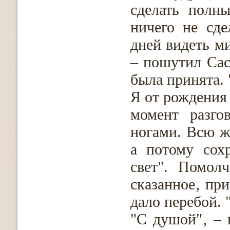
сделать полн
ничего не сде
дней видеть ми
– пошутил Сас
была принята. 
Я от рождения
момент разго
ногами. Всю ж
а потому сох
свет". Помол
сказанное‚ при
дало перебой. 
"С душой"‚ – 