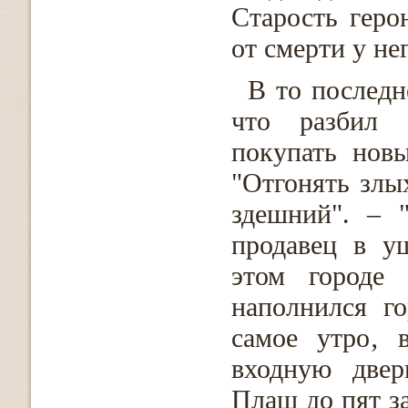
Старость геро
от смерти у не
В то последн
что разбил 
покупать новы
"Отгонять злы
здешний". – 
продавец в у
этом городе
наполнился г
самое утро‚ 
входную двер
Плащ до пят з