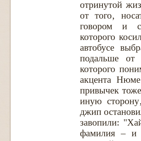
отринутой жи
от того‚ нос
говором и с
которого коси
автобусе выб
подальше от 
которого пон
акцента Нюме
привычек тоже:
иную сторону
джип останови
завопили: "Ха
фамилия – и 