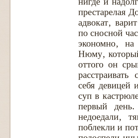
нигде и надол
престарелая Д
адвокат‚ вари
по сносной ча
экономно‚ на
Нюму‚ который
оттого он сры
расстраивать
себя девицей 
суп в кастрюл
первый день.
недоедали‚ т
поблекли и по
подоспели ины