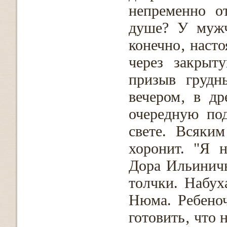
непременно о
душе? У мужч
конечно‚ наст
через закрыт
призыв грудн
вечером‚ в д
очередную по
свете. Всяки
хоронит. "Я н
Дора Ильиничн
толчки. Набух
Нюма. Ребеноч
готовить‚ что 