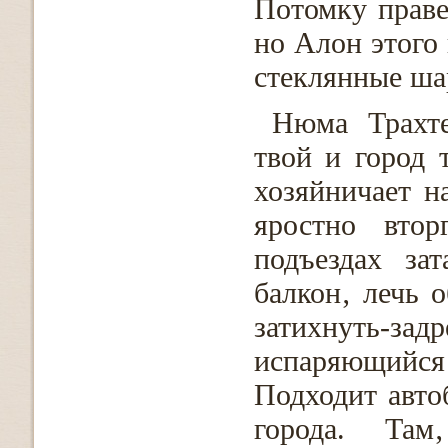
Потомку праве
но Алон этого 
стеклянные шар
Нюма Трахте
твой и город 
хозяйничает н
яростно втор
подъездах за
балкон‚ лечь
затихнуть-зад
испаряющийс
Подходит автоб
города. Там