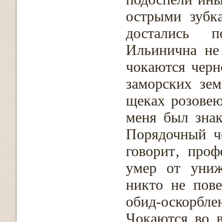
острыми зубк
достались 
Ильинична не
чокаются черн
заморских зем
щеках розовею
меня был зна
Порядочный че
говорит‚ проф
умер от униж
никто не пов
обид-оскорблен
Чокаются во 