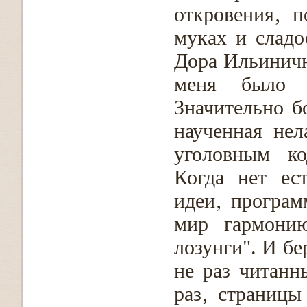
откровения‚ п
муках и сладо
Дора Ильиничн
меня было 
Значительно б
наученная не
уголовным ко
Когда нет ес
идеи‚ програм
мир гармони
лозунги". И бе
не раз читанн
раз‚ страницы