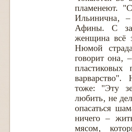
пламенеют. "
Ильинична‚ –
Афины. С за
женщина всё з
Нюмой страда
говорит она‚ 
пластиковых 
варварство".
тоже: "Эту з
любить‚ не дел
опасаться шам
ничего – жит
мясом‚ кото