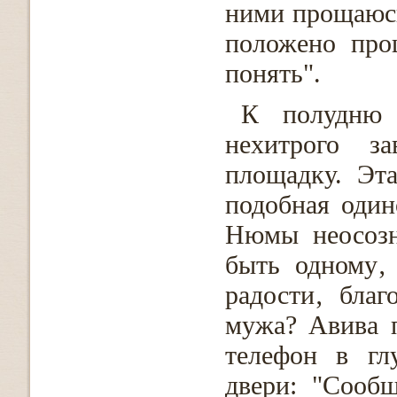
ними прощаюсь
положено про
понять".
К полудню 
нехитрого з
площадку. Эт
подобная один
Нюмы неосозн
быть одному‚
радости‚ благ
мужа? Авива п
телефон в гл
двери: "Сооб