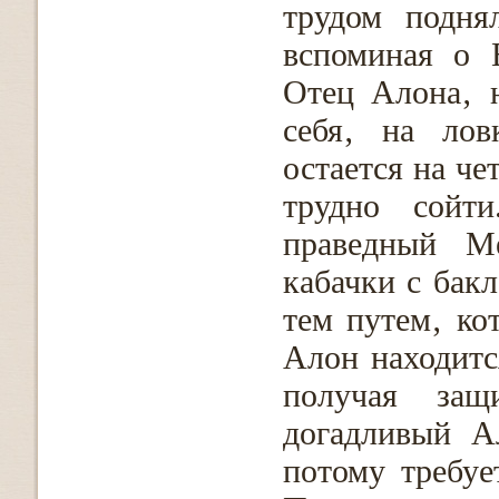
трудом подня
вспоминая о 
Отец Алона‚ 
себя‚ на лов
остается на че
трудно сойт
праведный Ме
кабачки с бак
тем путем‚ ко
Алон находитс
получая защ
догадливый А
потому требуе