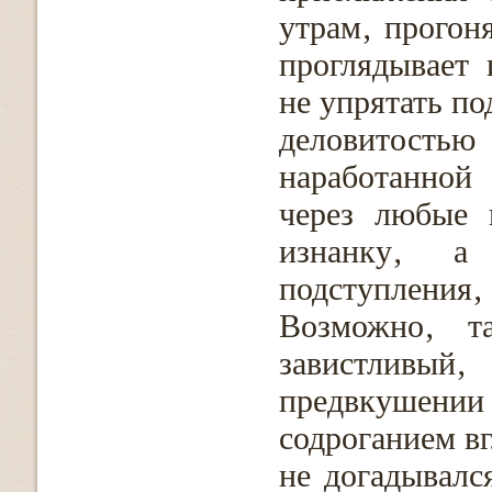
утрам‚ прогон
проглядывает
не упрятать по
деловитост
наработанной
через любые 
изнанку‚ а
подступления
Возможно‚ т
завистливый‚
предвкушении
содроганием вг
не догадывалс