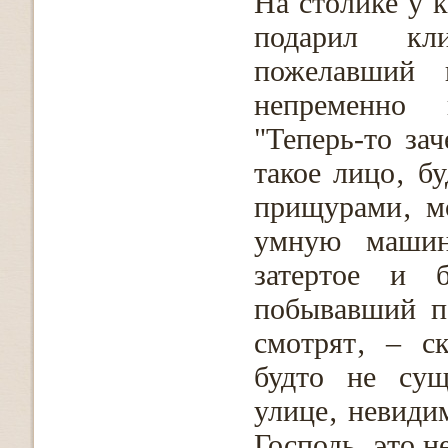
На столике у 
подарил кл
пожелавший 
непременно п
"Теперь-то за
такое лицо‚ б
прищурами‚ м
умную машин
затертое и б
побывавший п
смотрят‚ – с
будто не сущ
улице‚ невидим
Господь‚ это н