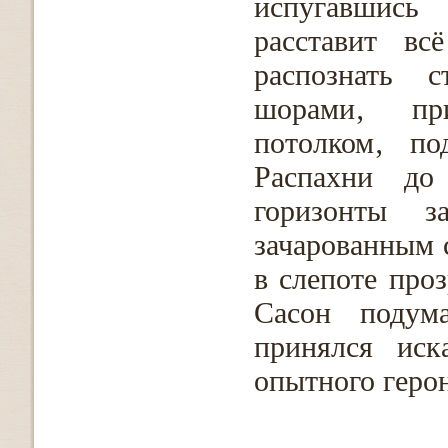
испугавшись 
расставит в
распознать 
шорами‚ при
потолком‚ по
Распахни до 
горизонты 
зачарованным 
в слепоте про
Сасон подума
принялся иск
опытного герон