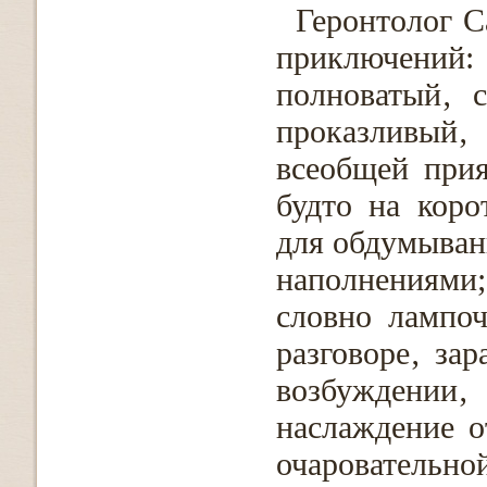
Геронтолог С
приключени
полноватый‚ 
проказливый
всеобщей прия
будто на коро
для обдумыван
наполнениями;
словно лампоч
разговоре‚ за
возбуждени
наслаждение о
очаровательн