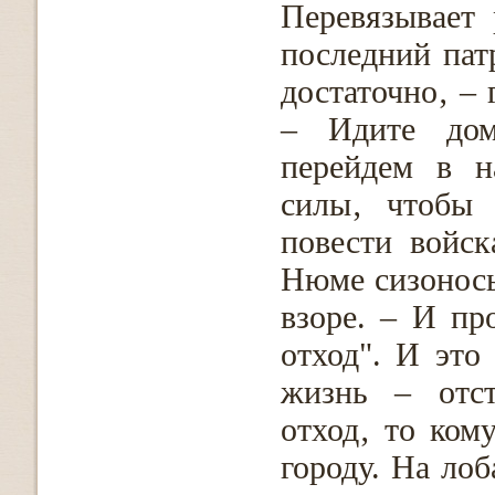
Перевязывает
последний патр
достаточно‚ – 
– Идите дом
перейдем в н
силы‚ чтобы 
повести войск
Нюме сизоносы
взоре. – И п
отход". И это
жизнь – отст
отход‚ то ком
городу. На лоб