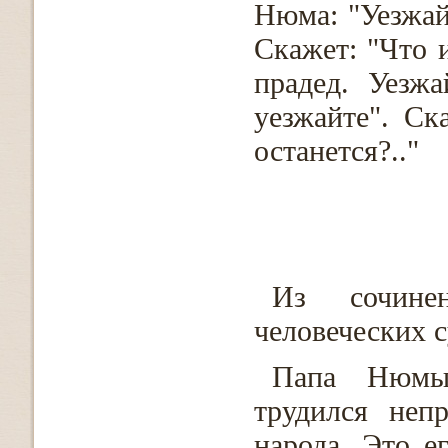
Нюма: "Уезжай
Скажет: "Что и
прадед. Уезж
уезжайте". Ск
останется?.."
Из сочине
человеческих с
Папа Нюмы
трудился неп
народа. Это е