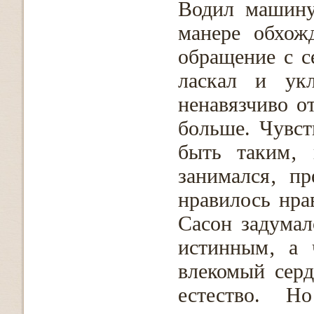
Водил машину
манере обхож
обращение с се
ласкал и укл
ненавязчиво о
больше. Чувст
быть таким‚ 
занимался‚ пр
нравилось нра
Сасон задумал
истинным‚ а 
влекомый серд
естество. Н