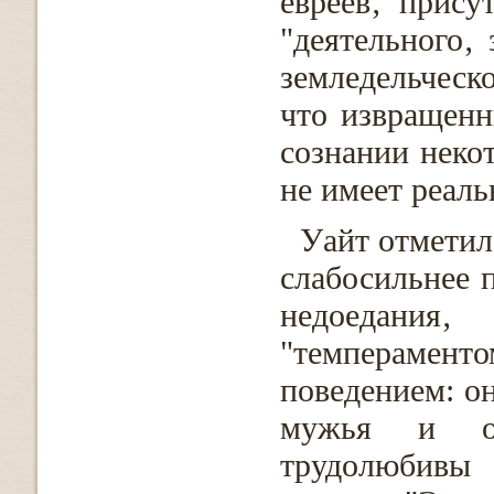
евреев‚ прису
"деятельного‚ 
земледельческ
что извращенн
сознании неко
не имеет реаль
Уайт отметил 
слабосильнее п
недоедания
"темперамент
поведением: о
мужья и от
трудолюбивы 