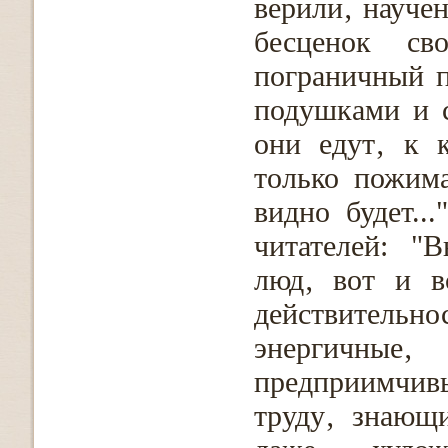
верили‚ науче
бесценок с
пограничный п
подушками и с
они едут‚ к 
только пожим
видно будет..
читателей: "
люд‚ вот и в
действител
энергичные
предприимчив
труду‚ знающ