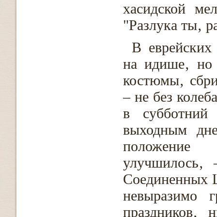
хасидской ме
"Разлука ты‚ 
В еврейских 
на идише‚ но
костюмы‚ сбри
– не без колеб
в субботний
выходным дне
положение
улучшилось‚ 
Соединенных Ш
невыразимо 
праздников‚ 