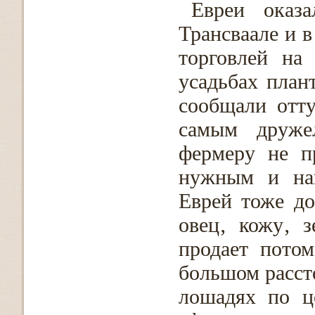
Евреи ока
Трансваале и 
торговлей на
усадьбах план
сообщали отту
самым друже
фермеру не п
нужным и нап
Еврей тоже до
овец‚ кожу‚ з
продает пото
большом рассто
лошадях по ц