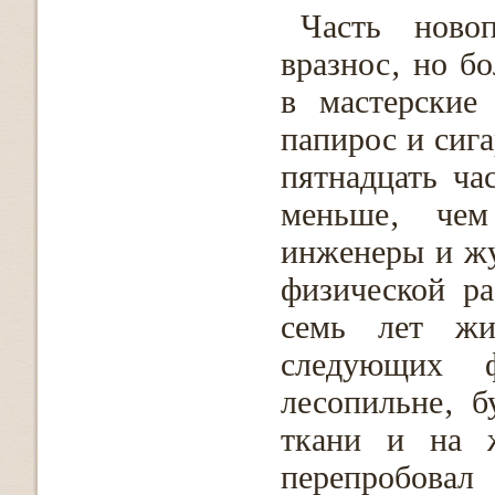
Часть ново
вразнос‚ но б
в мастерские
папирос и сига
пятнадцать ча
меньше‚ чем
инженеры и жу
физической р
семь лет жи
следующих ф
лесопильне‚ 
ткани и на ж
перепробо