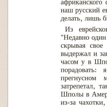
африканского 
наш русский ев
делать‚ лишь б
Из еврейско
"Недавно один 
скрывая свое
выдержал и за
часом у в Шпо
порадовать:
прегнусном 
затрепетал‚ т
Шполы в Амери
из-за чахотки‚