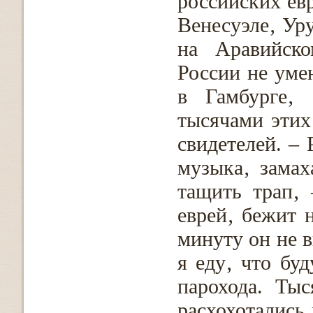
российских евр
Венесуэле‚ Уру
на Аравийско
России не уме
в Гамбурге‚ 
тысячами этих
свидетелей. – 
музыка‚ замах
тащить трап‚
еврей‚ бежит 
минуту он не 
я еду‚ что буд
парохода. Ты
расхохотались