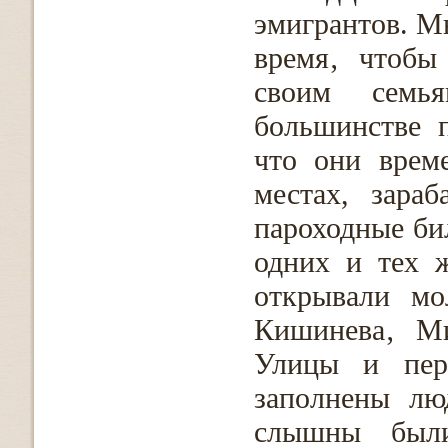
эмигрантов. М
время‚ чтобы
своим семь
большинстве п
что они врем
местах, зара
пароходные би
одних и тех ж
открывали мо
Кишинева‚ Ми
Улицы и пере
заполнены лю
слышны были