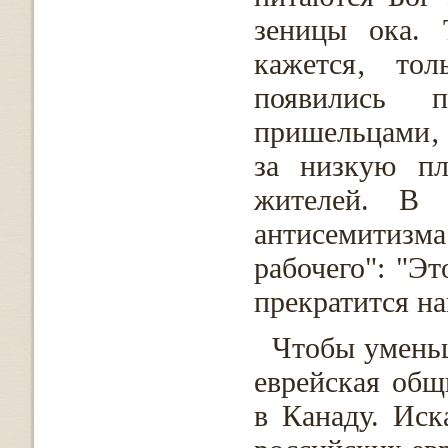
зеницы ока. 
кажется‚ тол
появились п
пришельцами‚ 
за низкую пл
жителей. В г
антисемитизм
рабочего": "Эт
прекратится н
Чтобы умень
еврейская общ
в Канаду. Иск