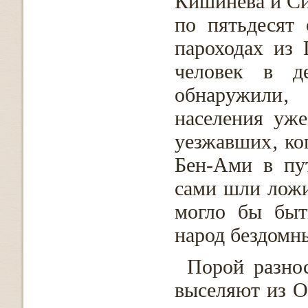
Кишинева и Сим
по пятьдесят
пароходах из 
человек в д
обнаружили‚ 
населения уже
уезжавших‚ ког
Бен-Ами в пу
сами шли ложи
могло бы быт
народ бездомны
Порой разнос
выселяют из О