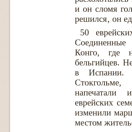
и он сломя го
решился‚ он е
50 еврейски
Соединенные
Конго, где 
бельгийцев. Н
в Испании. 
Стокгольме,
напечатали 
еврейских сем
изменили марш
местом жительс