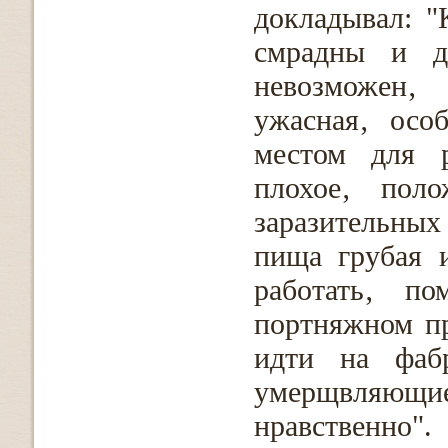
докладывал: "
смрадны и д
невозможен‚
ужасная‚ осо
местом для р
плохое‚ пол
заразительных 
пища грубая 
работать‚ п
портняжном пр
идти на фаб
умерщвляющи
нравственно".