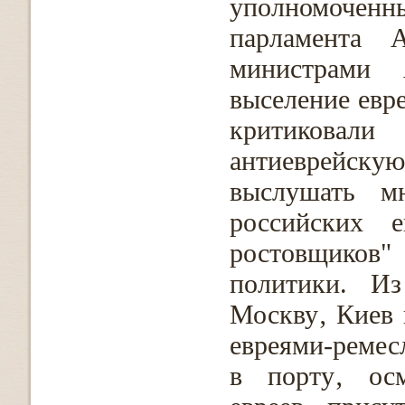
уполномочен
парламента 
министрами 
выселение евр
критиковали
антиеврейск
выслушать м
российских 
ростовщиков"
политики. Из
Москву‚ Киев 
евреями-ремес
в порту‚ осм