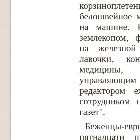
корзиноплет
белошвейное м
на машине. 
землекопом‚ 
на железной 
лавочки‚ ко
медицины‚
управляющим
редактором е
сотрудником 
газет".
Беженцы-евр
пятнадцати п