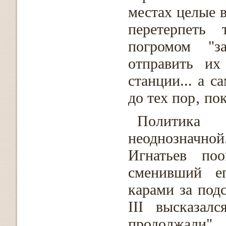
местах целые в
перетерпеть 
погромом "з
отправить их
станции... а с
до тех пор‚ по
Политика
неоднозначн
Игнатьев по
сменивший е
карами за подс
III высказал
продолжали".