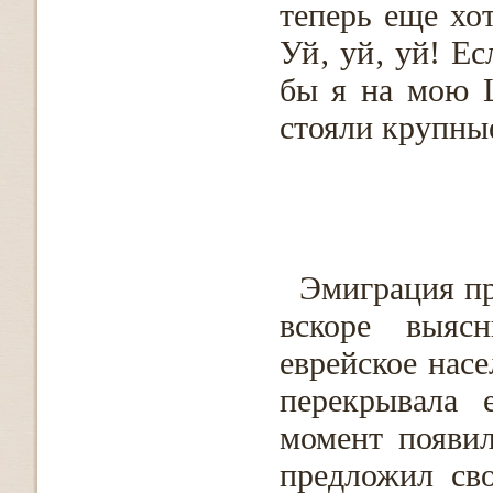
теперь еще хот
Уй‚ уй‚ уй! Ес
бы я на мою Ш
стояли крупные
Эмиграция пр
вскоре выяс
еврейское нас
перекрывала 
момент появи
предложил св