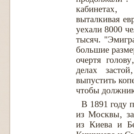
кабинетах‚ 
выталкивая евр
уехали 8000 че
тысяч. "Эмигр
большие размер
очертя голову
делах застой
выпустить копе
чтобы должник
В 1891 году 
из Москвы‚ за
из Киева и Б