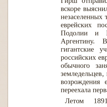
Гирш отправи
вскоре выясни
незаселенных 
еврейских по
Подолии и Б
Аргентину.
гигантские у
российских евр
обычного зан
земледельцев‚ 
возрождения е
переехала перв
Летом 189