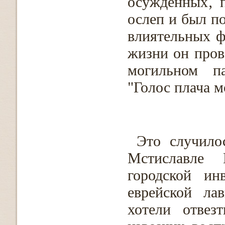
осужденных‚ п
ослеп и был п
влиятельных ф
жизни он пров
могильном па
"Голос плача м
Это случило
Мстиславле 
городской ин
еврейской ла
хотели отвез