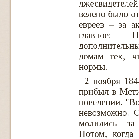
лжесвидетеле
велено было от
евреев – за а
главное: Н
дополнительны
домам тех‚ ч
нормы.
2 ноября 18
прибыл в Мсти
повелении. "Во
невозможно. 
молились за 
Потом‚ когда