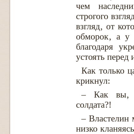
чем наследни
строгого взгля
взгляд‚ от ко
обморок‚ а у
благодаря ук
устоять перед 
Как только ц
крикнул:
– Как вы‚ 
солдата?!
– Властелин 
низко кланяясь