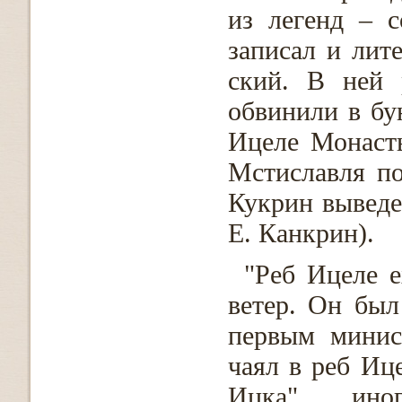
из легенд – с
записал и лит
ский. В ней 
обвинили в бун
Ицеле Монаст
Мстиславля п
Кукрин выведе
Е. Канкрин).
"Реб Ицеле е
ветер. Он бы
первым минис
чаял в реб Ице
Ицка", ин