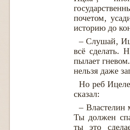
государствен
почетом‚ усад
историю до кон
– Слушай‚ Иц
всё сделать. 
пылает гневом.
нельзя даже за
Но реб Ицеле
сказал:
– Властелин 
Ты должен сп
ты это сдела