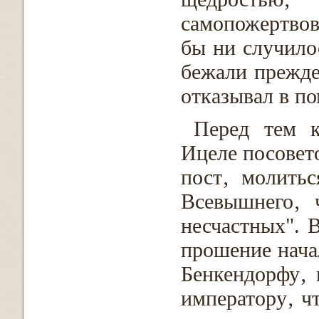
самопожертвов
бы ни случилос
бежали прежде
отказывал в п
Перед тем к
Ицеле посовет
пост‚ молитьс
Всевышнего‚ 
несчастных". 
прошение нача
Бенкендорфу‚ 
императору‚ чт