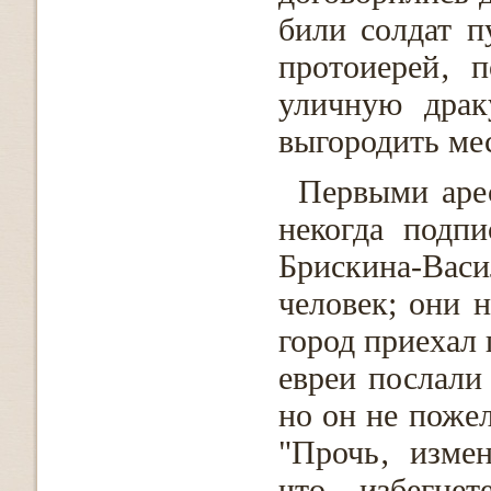
били солдат п
протоиерей‚ 
уличную драк
выгородить мес
Первыми арес
некогда подп
Брискина-Вас
человек; они н
город приехал 
евреи послали
но он не пожел
"Прочь‚ изме
что избегнет