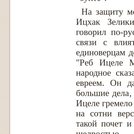
На защиту м
Ицхак Зелик
говорил по-ру
связи с влия
единоверцам д
"Реб Ицеле М
народное ска
евреем. Он д
большие дела‚
Ицеле гремело 
на сотни вер
такой почет и
щедростью