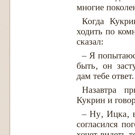
многие поколе
Когда Кукри
ходить по комн
сказал:
– Я попытаюс
быть‚ он заст
дам тебе ответ.
Назавтра п
Кукрин и говор
– Ну‚ Ицка‚ 
согласился по
хочет видеть т