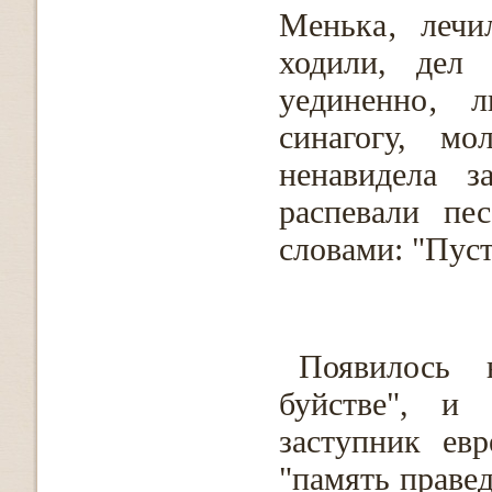
Менька‚ лечи
ходили, дел
уединенно‚ 
синагогу, м
ненавидела 
распевали пе
словами: "Пуст
Появилось 
буйстве", и
заступник ев
"память правед