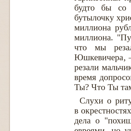
будто бы со
бутылочку хри
миллиона руб
миллиона. "Пу
что мы реза
Юшкевичера‚ –
резали мальчик
время допросо
Ты? Что Ты там
Слухи о рит
в окрестностя
дела о "похи
евреями‚ но у