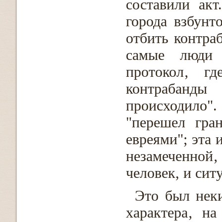
составили ак
города взбунт
отбить контра
самые люди 
протокол‚ г
контрабанды
происходило"
"перешел гра
евреями"; эта 
незамеченной
человек, и сит
Это был нек
характера‚ на