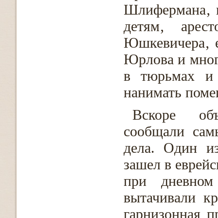
Шлифермана‚ к
детям‚ арес
Юшкевичера‚ е
Юрлова и многи
в тюрьмах и 
нанимать поме
Вскоре объ
сообщали сам
дела. Один и
зашел в еврейс
при дневном
вытачивали кр
гарнизонная п