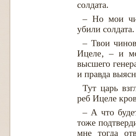
солдата.
– Но мои чи
убили солдата
– Твои чинов
Ицеле‚ – и м
высшего генера
и правда выясн
Тут царь взг
реб Ицеле кров
– А что буде
тоже подтверди
мне тогда от