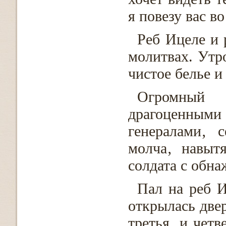
я повезу вас во
Реб Ицеле и 
молитвах. Утр
чистое белье и
Огромный 
драгоценными
генералами‚ 
молча‚ навыт
солдата с обн
Пал на реб И
открылась двер
третья‚ и четв