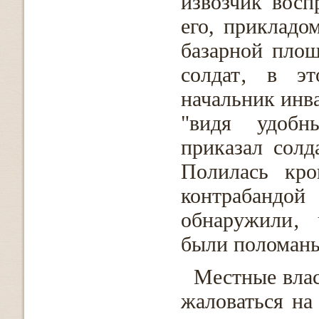
извозчик восп
его, прикладо
базарной площ
солдат‚ в эт
начальник инв
"видя удобн
приказал солд
Полилась кро
контрабандо
обнаружили‚ 
были поломан
Местные влас
жаловаться на