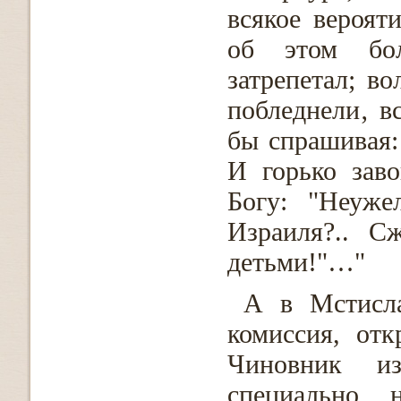
всякое вероят
об этом бол
затрепетал; в
побледнели‚ вс
бы спрашивая:
И горько зав
Богу: "Неуже
Израиля?.. С
детьми!"…"
А в Мстисла
комиссия, от
Чиновник из
специально 