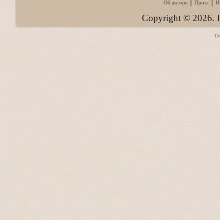
|
|
Об авторе
Проза
И
Copyright © 2026. F
C