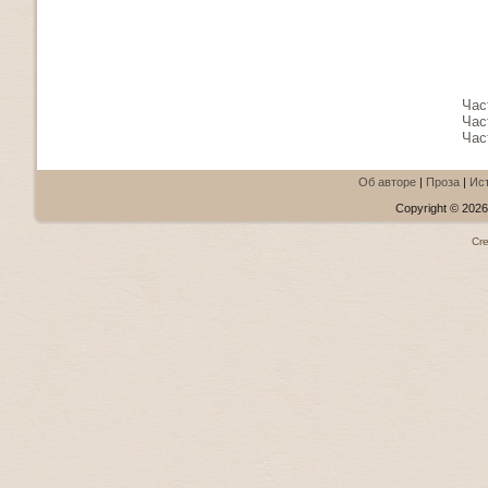
Час
Час
Час
Об авторе
|
Проза
|
Ис
Copyright © 2026.
Cr