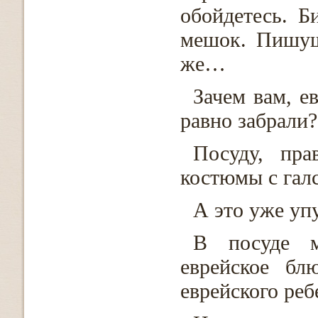
обойдетесь. Б
мешок. Пишущ
же…
Зачем вам, е
равно забрали?
Посуду, пра
костюмы с гал
А это уже уп
В посуде м
еврейское бл
еврейского реб