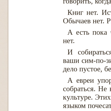
говорить, когд
Книг нет. Ис
Обычаев нет. 
А есть пока 
нет.
И собиратьс
ваши сим-по-зи
дело пустое, 
А евреи упо
собраться. Не 
культуре. Этих
языком почесат