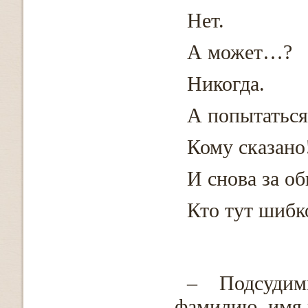
Нет.
А может…?
Никогда.
А попытатьс
Кому сказано
И снова за о
Кто тут шибк
– Подсудим
фамилию, имя 