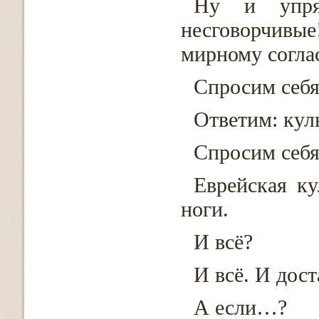
Ну и упря
несговорчивые!
мирному согл
Спросим себя:
Ответим: куль
Спросим себя:
Еврейская ку
ноги.
И всё?
И всё. И дост
А если…?