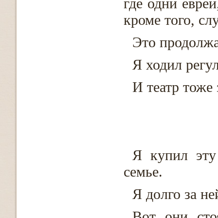
где одни евреи
кроме того, сл
Это продолжа
Я ходил регу
И театр тож
Биньям
Я купил эту
семье.
Я долго за н
Вот они сто