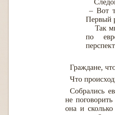
Следова
– Вот т
Первый 
Так мы 
по евр
перспек
Граждане, чт
Что происход
Собрались ев
не поговорить
она и сколько