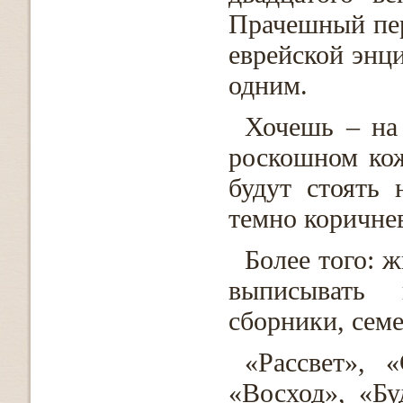
Прачешный пер
еврейской энци
одним.
Хочешь – на
роскошном кож
будут стоять 
темно коричнев
Более того: ж
выписывать 
сборники, сем
«Рассвет», 
«Восход», «Б