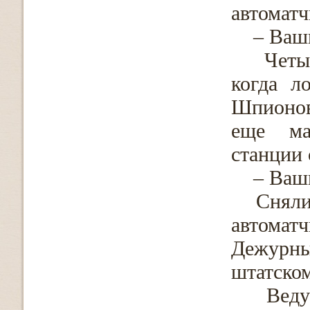
автоматч
– Ваши
Четыре 
когда л
Шпионов
еще ма
станции 
– Ваши
Сняли на
автомат
Дежур
штатск
Ведут п