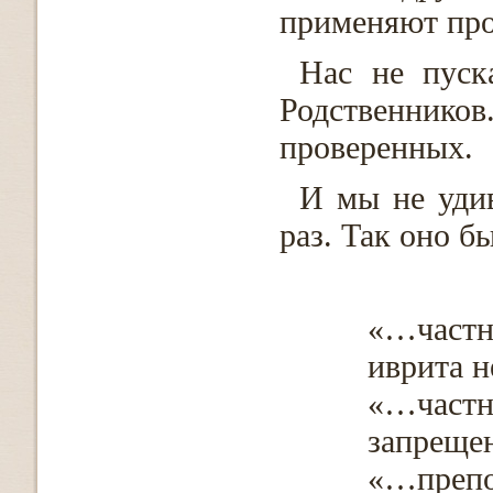
применяют про
Нас не пуск
Родственнико
проверенных.
И мы не уди
раз. Так оно бы
«…част
иврита 
«…час
запрещ
«…преп