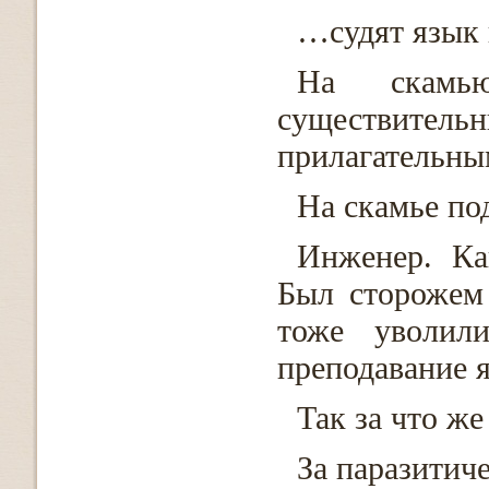
…судят язык 
На скамь
существитель
прилагательны
На скамье по
Инженер. Ка
Был сторожем
тоже уволил
преподавание я
Так за что же
За паразитич