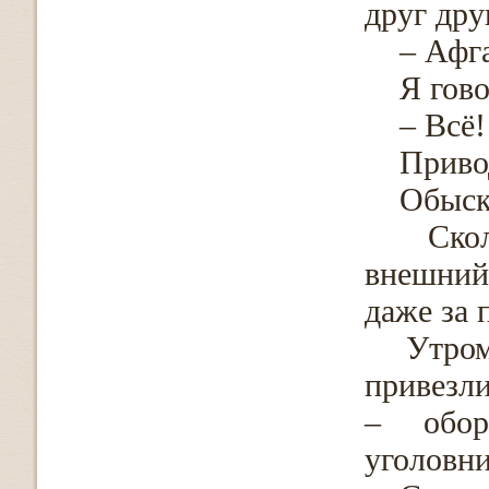
друг дру
– Афган
Я говор
– Всё!
Привод
Обыски
Скольк
внешний
даже за 
Утром н
привезли
– обор
уголовни