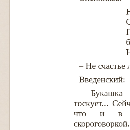
С
б
Н
– Не счастье л
Введенский:
– Букашка 
тоскует... Се
что и в л
скороговорк