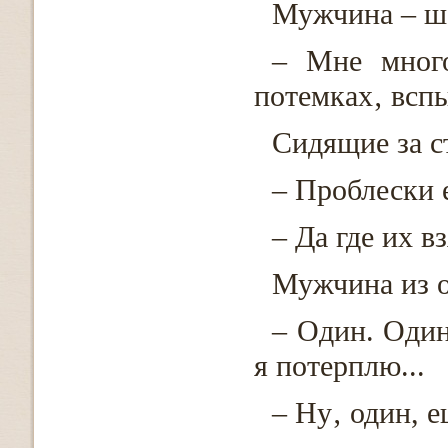
Мужчина – ше
– Мне много
потемках‚ вспы
Сидящие за с
– Проблески е
– Да где их в
Мужчина из о
– Один. Один
я потерплю...
– Ну‚ один, е