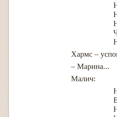
Н
Н
Ч
Н
Хармс – успо
– Марина...
Малич:
Н
Н