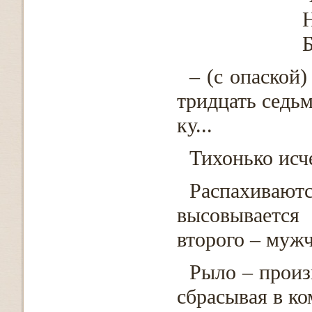
Н
Б
– (с опаской)
тридцать седьм
ку...
Тихонько исче
Распахивают
высовывается
второго – муж
Рыло – произ
сбрасывая в ко