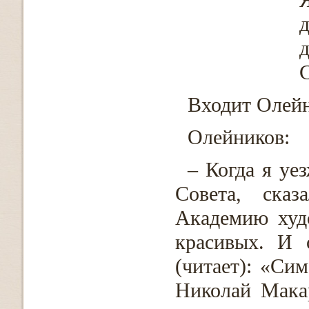
Я
д
д
С
Входит Олейн
Олейников:
– Когда я уе
Совета, сказ
Академию худ
красивых. И 
(читает): «Сим
Николай Мака