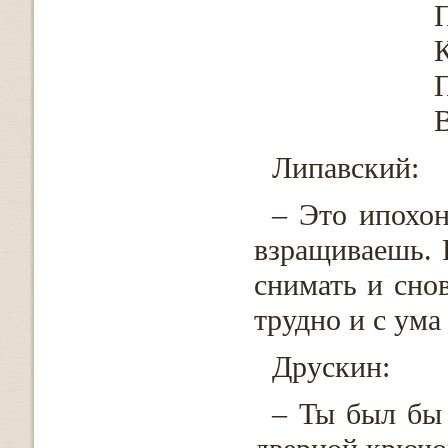
П
К
В
Липавский:
– Это ипохон
взращиваешь. 
снимать и сно
трудно и с ума
Друскин:
– Ты был бы 