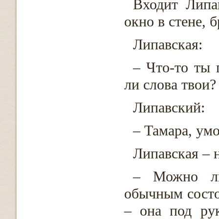
Входит Липа
окно в стене, б
Липавская:
– Что-то ты 
ли слова твои?
Липавский:
– Тамара, умо
Липавская – 
– Можно ли
обычным состо
– она под ру