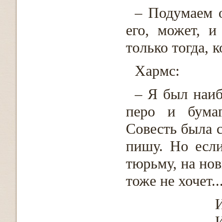
– Подумаем о
его, может, 
только тогда, к
Хармс:
– Я был наиб
перо и бумаг
Совесть была с
пишу. Но если
тюрьму, на нов
тоже не хочет..
И
И