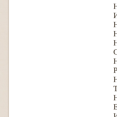
И
Р
Т
Е
И