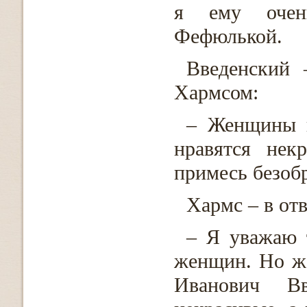
я ему очень
Фефюлькой.
Введенский 
Хармсом:
– Женщины н
нравятся нек
примесь безобр
Хармс – в отв
– Я уважаю 
женщин. Но ж
Иванович В