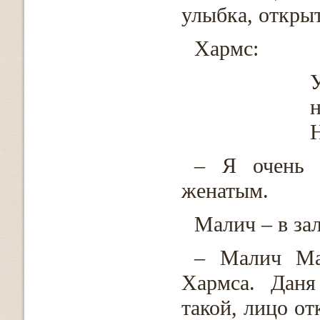
улыбка, откры
Хармс:
У
н
– Я очень 
женатым.
Малич – в зал
– Малич Ма
Хармса. Даня
такой, лицо от