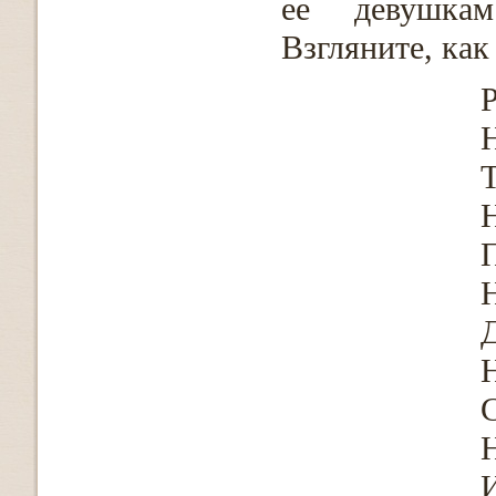
ее девушкам
Взгляните, как
Н
Н
Н
Н
Н