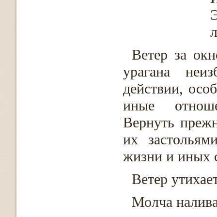
Э
Ветер за окн
урагана неиз
действии, осо
иные отнош
Вернуть прежн
их застольям
жизни и иных с
Ветер утихает
Молча налив