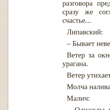
разговора пр
сразу же сог
счастье...
Липавский:
– Бывает неве
Ветер за окн
урагана.
Ветер утихает
Молча налив
Малич:
– Однажды н