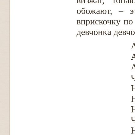
визжат, топа
обожают, – э
вприскочку по 
девчонка девч
А
А
А
Ч
Н
Ч