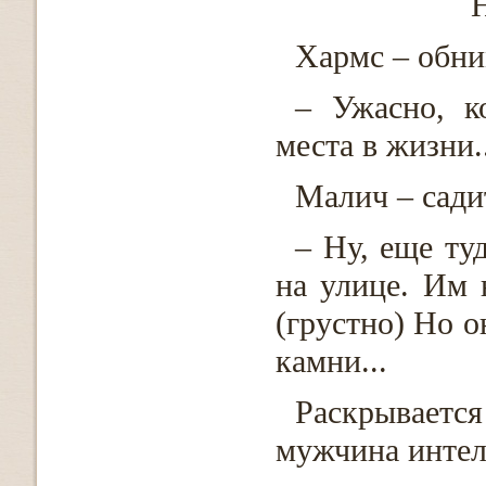
Н
Хармс – обни
– Ужасно, к
места в жизни.
Малич – садит
– Ну, еще туд
на улице. Им н
(грустно) Но о
камни...
Раскрывает
мужчина интел