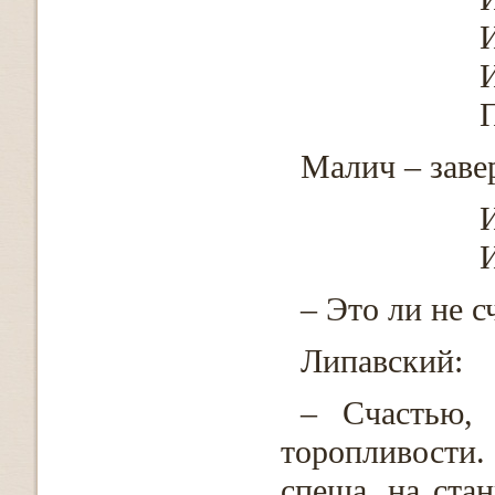
И
П
Малич – завер
И
И
– Это ли не с
Липавский:
– Счастью,
торопливости. 
спеша, на ста