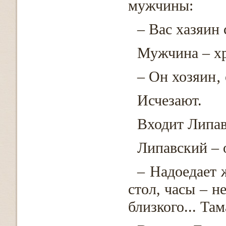
мужчины:
– Вас хазяин 
Мужчина – х
– Он хозяин‚ о
Исчезают.
Входит Липав
Липавский – 
– Надоедает 
стол, часы – 
близкого... Та