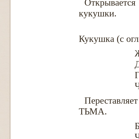
Открывается 
кукушки.
Кукушка (с огл
Д
Г
Ч
Переставляе
ТЬМА.
Б
Ч