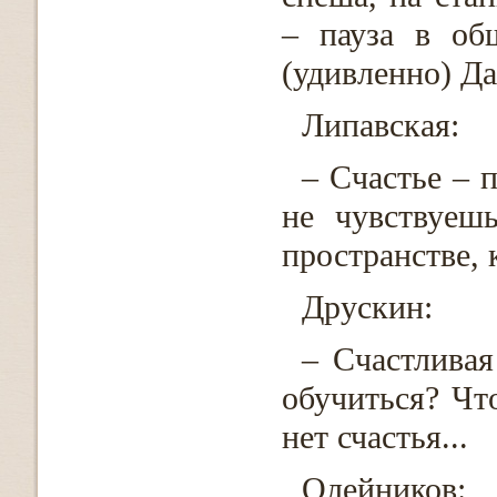
– пауза в общ
(удивленно) Да
Липавская:
– Счастье – 
не чувствуеш
пространстве, к
Друскин:
– Счастлива
обучиться? Что
нет счастья...
Олейников: