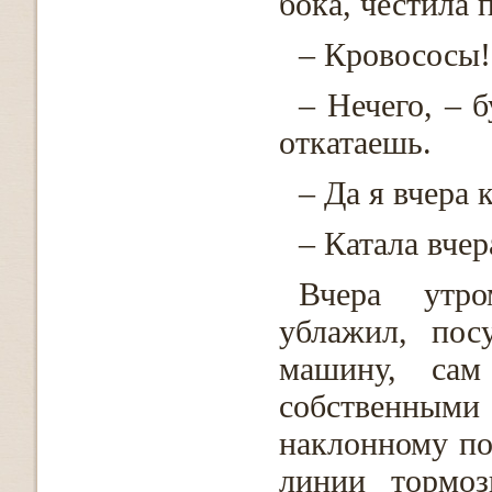
бока, честила 
– Кровососы!
– Нечего, – б
откатаешь.
– Да я вчера 
– Катала вчер
Вчера утро
ублажил, пос
машину, сам
собственными
наклонному пол
линии тормоз