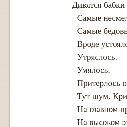
Дивятся бабки
Самые несме
Самые бедов
Вроде устояло
Утряслось.
Умялось.
Притерлось о
Тут шум. Кри
На главном пр
На высоком эт