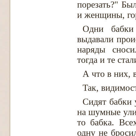
порезать?" Бы
и женщины, го
Одни бабки 
выдавали прои
наряды сноси
тогда и те ста
А что в них, 
Так, видимос
Сидят бабки 
на шумные ули
то бабка. Все
одну не броси