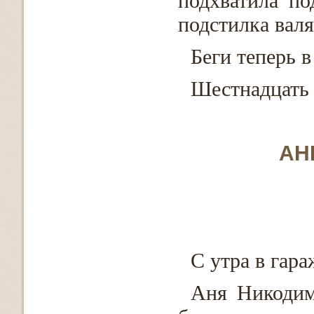
подхватила по
подстилка валя
Беги теперь в
Шестнадцать к
АН
С утра в гара
Аня Никодим