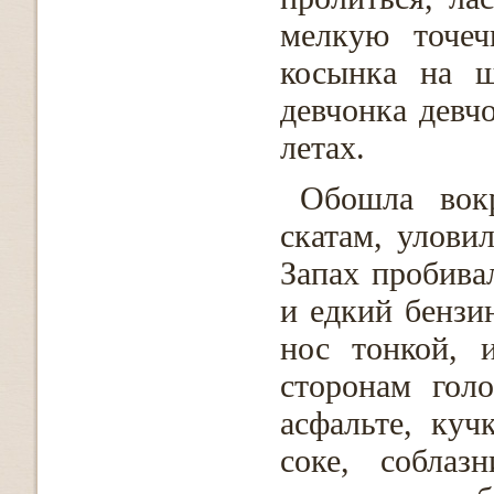
мелкую точеч
косынка на ш
девчонка девч
летах.
Обошла вок
скатам, улови
Запах пробива
и едкий бензи
нос тонкой, и
сторонам гол
асфальте, ку
соке, соблаз