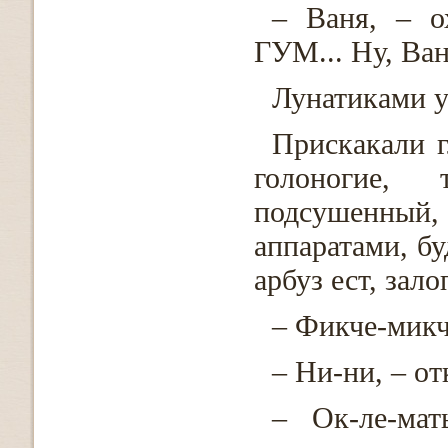
– Ваня, – о
ГУМ... Ну, Ван
Лунатиками 
Прискакали г
голоногие,
подсушенный
аппаратами, бу
арбуз ест, зал
– Фикче-микч
– Ни-ни, – от
– Ок-ле-мат