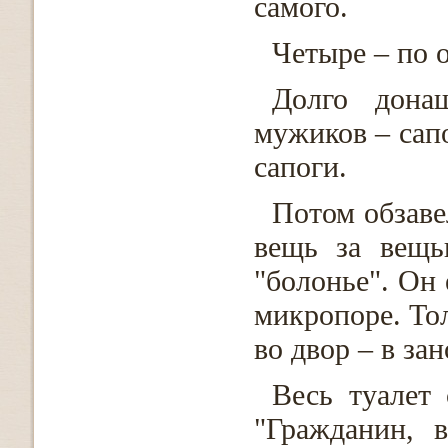
самого.
Четыре – по 
Долго дона
мужиков – сапо
сапоги.
Потом обзаве
вещь за вещь
"болонье". Он 
микропоре. Тол
во двор – в за
Весь туалет
"Гражданин, 