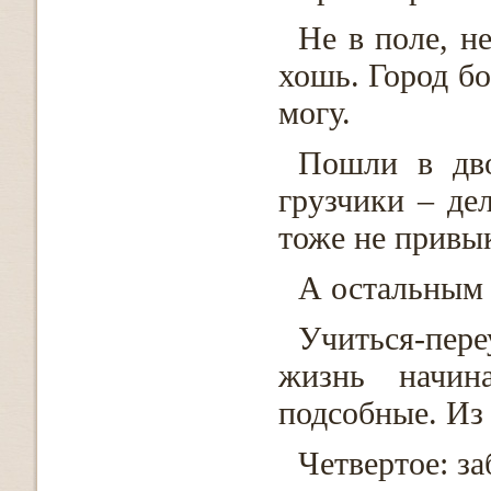
Не в поле, не
хошь. Город б
могу.
Пошли в дв
грузчики – де
тоже не привык
А остальным 
Учиться-пер
жизнь начин
подсобные. Из 
Четвертое: з