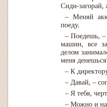
Сиди-загорай, 
– Меняй акк
поеду.
– Поедешь, – 
машин, все з
делом занималс
меня денешься
– К директор
– Давай, – со
– Я тебя, чер
– Можно и на