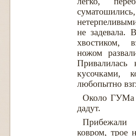
легко, пере
суматошились
нетерпеливыми
не задевала. 
хвостиком, в
ножом развал
Привалилась 
кусочками, к
любопытно взг
Около ГУМа 
дадут.
Прибежали 
ковром, трое 