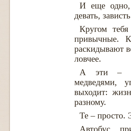
И еще одно,
девать, завист
Кругом тебя
привычные. К
раскидывают ве
ловчее.
А эти – то
медведями, у
выходит: жизн
разному.
Те – просто. 
Автобус пр