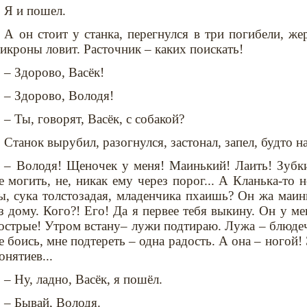
Я и пошел.
А он стоит у станка, перегнулся в три погибели, ж
икроны ловит. Расточник – каких поискать!
– Здорово, Васёк!
– Здорово, Володя!
– Ты, говорят, Васёк, с собакой?
Станок вырубил, разогнулся, застонал, запел, будто н
– Володя! Щеночек у меня! Маинький! Лаить! Зубки
е могить, не, никак ему через порог... А Кланька-то н
ы, сука толстозадая, младенчика пхаишь? Он жа маин
з дому. Кого?! Его! Да я первее тебя выкину. Он у ме
острые! Утром встану– лужи подтираю. Лужа – блюдечк
е боись, мне подтереть – одна радость. А она – ногой!
онятиев...
– Ну, ладно, Васёк, я пошёл.
– Бывай, Володя.