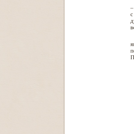
–
с
д
в
я
п
П