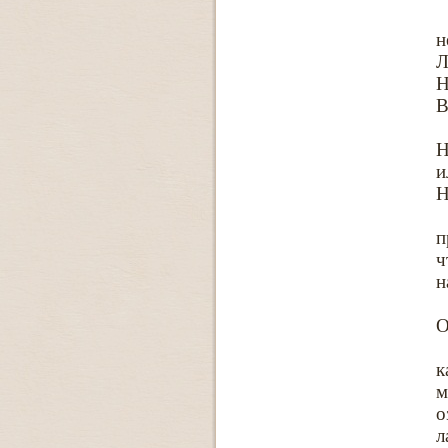
н
Л
Н
В
и
Н
п
ч
н
О
к
м
о
л