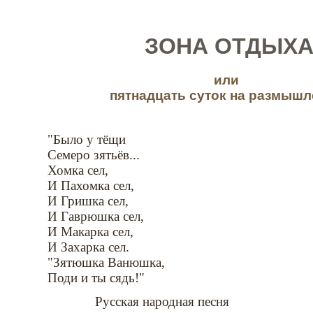
ЗОНА ОТДЫХ
или
пятнадцать суток на размышл
"Было у тёщи
Семеро зятьёв...
Хомка сел,
И Пахомка сел,
И Гришка сел,
И Гаврюшка сел,
И Макарка сел,
И Захарка сел.
"Зятюшка Ванюшка,
Поди и ты сядь!"
Русская народная песня