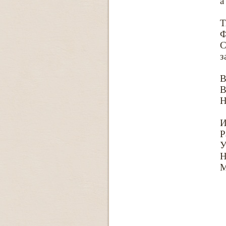
а
Ф
С
з
В
В
Н
И
Р
У
Н
М