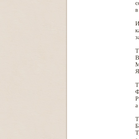
с
в
И
к
з
В
М
Я
Ф
Р
а
Б
Т