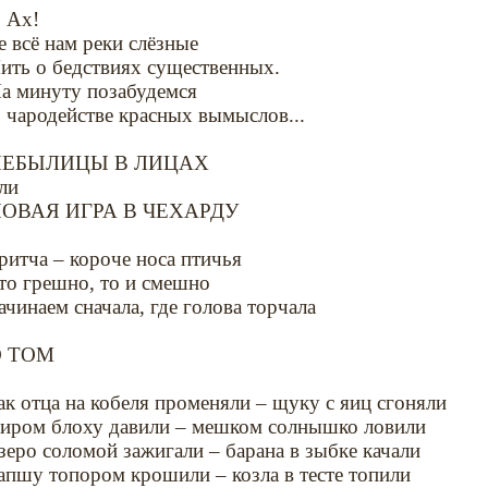
Ах!
е всё нам реки слёзные
ить о бедствиях существенных.
а минуту позабудемся
 чародействе красных вымыслов...
НЕБЫЛИЦЫ В ЛИЦАХ
ли
ОВАЯ ИГРА В ЧЕХАРДУ
ритча – короче носа птичья
то грешно, то и смешно
ачинаем сначала, где голова торчала
 ТОМ
ак отца на кобеля променяли – щуку с яиц сгоняли
иром блоху давили – мешком солнышко ловили
зеро соломой зажигали – барана в зыбке качали
апшу топором крошили – козла в тесте топили