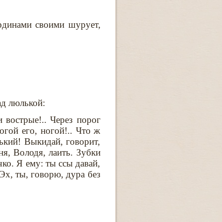
ердинами своими шурует,
ад люлькой:
 воcтрые!.. Через порог
огой его, ногой!.. Что ж
ький! Выкидай, говорит,
ня, Володя, лаить. Зубки
о. Я ему: ты ссы давай,
 Эх, ты, говорю, дура без