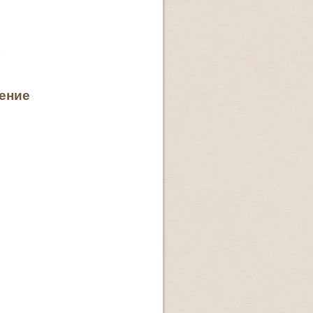
А
ение