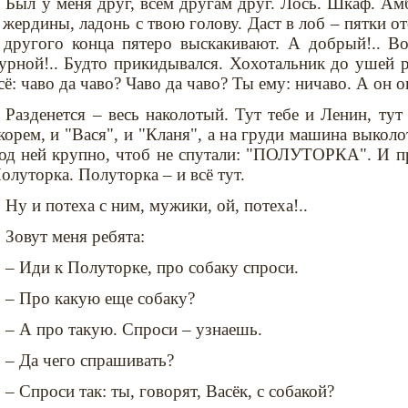
Был у меня друг, всем другам друг. Лось. Шкаф. Амб
 жердины, ладонь с твою голову. Даст в лоб – пятки от
 другого конца пятеро выскакивают. А добрый!.. Во
урной!.. Будто прикидывался. Хохотальник до ушей р
сё: чаво да чаво? Чаво да чаво? Ты ему: ничаво. А он о
Разденется – весь наколотый. Тут тебе и Ленин, тут 
корем, и "Вася", и "Кланя", а на груди машина выколо
од ней крупно, чтоб не спутали: "ПОЛУТОРКА". И пр
олуторка. Полуторка – и всё тут.
Ну и потеха с ним, мужики, ой, потеха!..
Зовут меня ребята:
– Иди к Полуторке, про собаку спроси.
– Про какую еще собаку?
– А про такую. Спроси – узнаешь.
– Да чего спрашивать?
– Спроси так: ты, говорят, Васёк, с собакой?