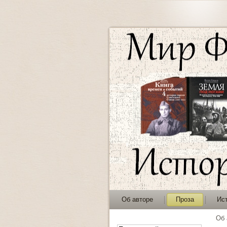
Об авторе
Проза
Ис
Об 