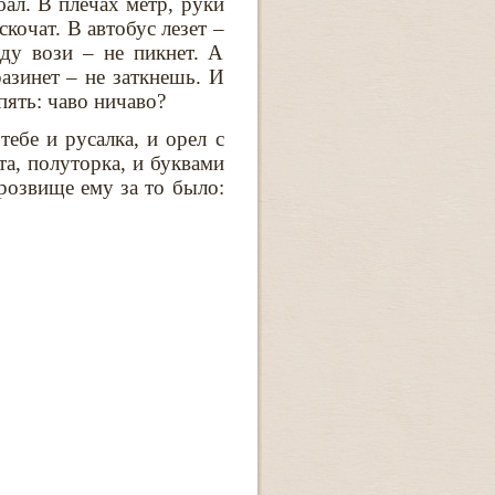
ал. В плечах метр, руки
скочат. В автобус лезет –
ду вози – не пикнет. А
азинет – не заткнешь. И
пять: чаво ничаво?
тебе и русалка, и орел c
та, полуторка, и буквами
озвище ему за то было: