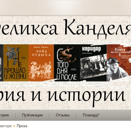
тория
Публикации
Отзывы
Плакард*
авторе
Проза