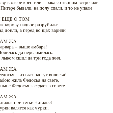
ову в озере крестили – рака со звоном встречали
 Питере бывали, на полу спали, и то не упали
 ЕЩЁ О ТОМ
ак корову надвое разрубили:
ад доили, а перед во щах варили
ТАМ ЖА
арвара – выше амбара!
олилась да переломилась.
 лыком сшил да три года жил.
ТАМ ЖА
едосья – из глаз растут волосья!
абою жила Федосья на свете,
 ныне Федосья заседает в совете.
ТАМ ЖА
аталья при тетке Наталье!
урки валятся как чурки,