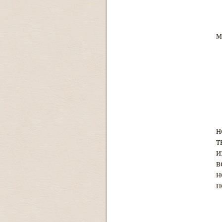
м
н
т
и
в
н
п