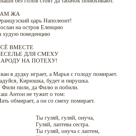
 наши без голов стоят да табачок понюхивают.
ТАМ ЖА
ранцузский царь Наполеонт!
ослан на остров Еленцию
а худую поведенцию
СЁ ВМЕСТЕ
ЕСЕЛЬЕ ДЛЯ СМЕХУ
АРОДУ НА ПОТЕХУ!
ван в дудку играет, а Марья с голоду помирает.
адуйся, Кирюшка, будет и пирушка.
 Фили пили, да Филю и побили.
аш Антон не тужит о том:
ать обмирает, а он со смеху помирает.
Ты гуляй, гуляй, онуча,
Гуляй, лаптева сестра.
Ты гуляй, онуча с лаптем,