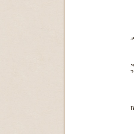
к
м
п
В