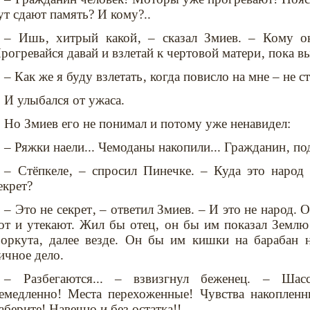
ут сдают память? И кому?..
– Ишь‚ хитрый какой‚ – сказал Змиев. – Кому о
рогревайся давай и взлетай к чертовой матери‚ пока в
– Как же я буду взлетать‚ когда повисло на мне – не с
И улыбался от ужаса.
Но Змиев его не понимал и потому уже ненавидел:
– Ряжки наели... Чемоданы накопили... Гражданин‚ по
– Стёпкеле‚ – спросил Пинечке. – Куда это народ 
екрет?
– Это не секрет‚ – ответил Змиев. – И это не народ. 
от и утекают. Жил бы отец‚ он бы им показал Земл
оркута‚ далее везде. Он бы им кишки на барабан н
ичное дело.
– Разбегаются... – взвизгнул беженец. – Шасс
емедленно! Места перехоженные! Чувства накопленны
аберите! Навечно и без остатка!!