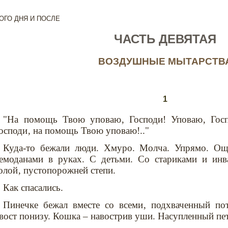
ТОГО ДНЯ И ПОСЛЕ
ЧАСТЬ ДЕВЯТАЯ
ВОЗДУШНЫЕ МЫТАРСТВ
1
"На помощь Твою уповаю‚ Господи! Уповаю‚ Гос
осподи‚ на помощь Твою уповаю!.."
Куда-то бежали люди. Хмуро. Молча. Упрямо. Ощ
емоданами в руках. С детьми. Со стариками и инв
олой‚ пустопорожней степи.
Как спасались.
Пинечке бежал вместе со всеми‚ подхваченный по
вост понизу. Кошка – навострив уши. Насупленный пе