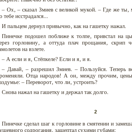
– Ох‚ – сказал Змиев с великой мукой. – Где же ты‚
о тебе исстрадался...
И пальцем дернул привычно‚ как на гашетку нажал.
Пинечке подошел поближе к толпе‚ привстал на цы
ерез горловину‚ а оттуда плач прощания‚ скрип 
амолетов на взлете.
– А если и я‚ Стёпкеле? Если и я‚ и я.
– Давай‚ – разрешил Змиев. – Пользуйся. Теперь в
роменяли. Отца народов! А он‚ между прочим‚ цены
аздумье: – Переворот‚ что ли‚ устроить?
Снова нажал на гашетку и держал так долго.
2
Пинечке сделал шаг к горловине в смятении и замеша
ушевного содрогания‚ зашептал сухими губами: