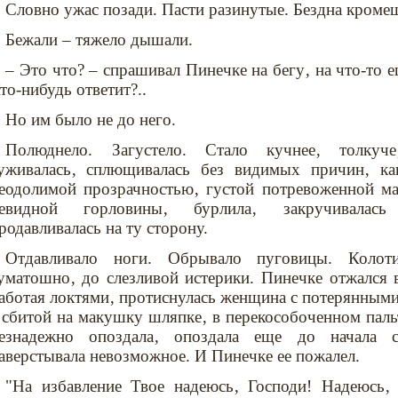
Словно ужас позади. Пасти разинутые. Бездна кроме
Бежали – тяжело дышали.
– Это что? – спрашивал Пинечке на бегу‚ на что-то е
то-нибудь ответит?..
Но им было не до него.
Полюднело. Загустело. Стало кучнее‚ толкуче
уживалась‚ сплющивалась без видимых причин‚ ка
еодолимой прозрачностью‚ густой потревоженной мас
евидной горловины‚ бурлила‚ закручивалась
родавливалась на ту сторону.
Отдавливало ноги. Обрывало пуговицы. Колот
уматошно‚ до слезливой истерики. Пинечке отжался 
аботая локтями‚ протиснулась женщина с потерянными 
 сбитой на макушку шляпке‚ в перекособоченном паль
езнадежно опоздала‚ опоздала еще до начала с
аверстывала невозможное. И Пинечке ее пожалел.
"На избавление Твое надеюсь‚ Господи! Надеюсь‚ 