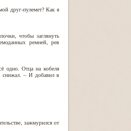
 мой друг-пулемет? Как я
почки‚ чтобы заглянуть
чемоданных ремней‚ рев
сё одно. Отца на кобеля
 снижал. – И добавил в
тельстве‚ зажмурился от