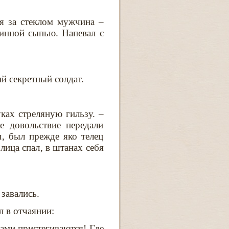
ся за стеклом мужчина –
инной сыпью. Напевал с
й секретный солдат.
уках стреляную гильзу. –
е довольствие передали
‚ был прежде яко телец
лица спал‚ в штанах себя
завались.
л в отчаянии:
ами пристегиваются! Где