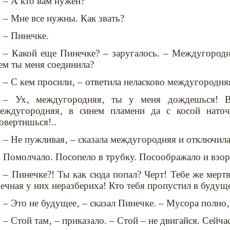
– А кто вам нужен?
– Мне все нужны. Как звать?
– Пинечке.
– Какой еще Пинечке? – заругалось. – Междугород
ем ты меня соединила?
– С кем просили‚ – ответила неласково междугородня
– Ух‚ междугородняя‚ ты у меня дождешься! В
еждугородняя‚ в синем пламени да с косой нато
овертишься!..
– Не пужливая‚ – сказала междугородняя и отключила
Помолчало. Посопело в трубку. Посоображало и взор
– Пинечке?! Ты как сюда попал? Черт! Тебе же мертв
ечная у них неразбериха! Кто тебя пропустил в будущ
– Это не будущее‚ – сказал Пинечке. – Мусора полно‚
– Стой там‚ – приказало. – Стой – не двигайся. Сейча