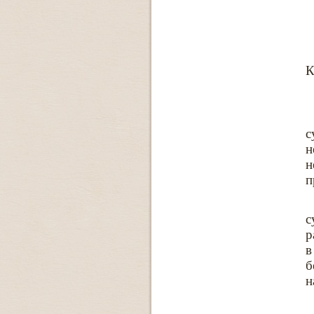
К
с
н
н
п
с
р
в
б
н