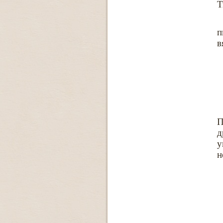
Т
п
в
П
д
у
н