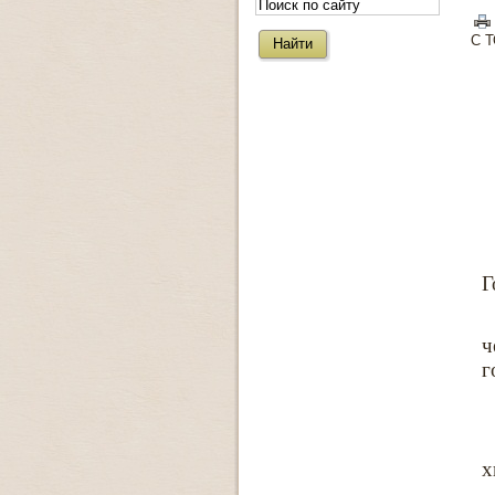
С 
Г
ч
г
х