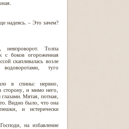
шная.
ще надеясь. – Это зачем?
‚ невпроворот. Толпа
к с боков огороженная
сой скапливалась возле
 водоворотами‚ туго
ило в спины: нервно‚
в сторону‚ и мимо него‚
глазами. Мятая‚ потная‚
то. Видно было‚ что она
пешки‚ и истерически
Господи‚ на избавление