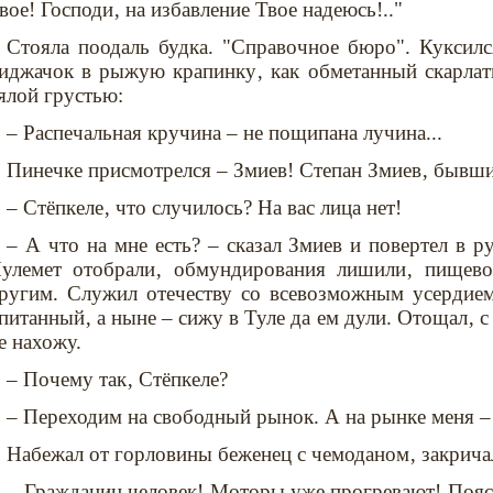
вое! Господи‚ на избавление Твое надеюсь!.."
Стояла поодаль будка. "Справочное бюро". Куксил
иджачок в рыжую крапинку‚ как обметанный скарлат
ялой грустью:
– Распечальная кручина – не пощипана лучина...
Пинечке присмотрелся – Змиев! Степан Змиев‚ бывши
– Стёпкеле‚ что случилось? На вас лица нет!
– А что на мне есть? – сказал Змиев и повертел в р
улемет отобрали‚ обмундирования лишили‚ пищево
ругим. Служил отечеству со всевозможным усердием
питанный‚ а ныне – сижу в Туле да ем дули. Отощал‚ с 
е нахожу.
– Почему так‚ Стёпкеле?
– Переходим на свободный рынок. А на рынке меня – 
Набежал от горловины беженец с чемоданом‚ закрича
– Гражданин человек! Моторы уже прогревают! Пояс