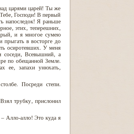
над царями царей! Ты же
 Тебе‚ Господи! В первый
ть напоследок! Я раньше
ерное‚ этих‚ теперешних‚
арый‚ и я многое сумею
 и прыгать в восторге до
ать осиротевших. У меня
и соседи‚ Всевышний‚ а
ыре по обещанной Земле.
ах ее‚ запахи унюхать‚
столбе. Посреди степи.
 Взял трубку‚ прислонил
 – Алло-алло! Это куда я