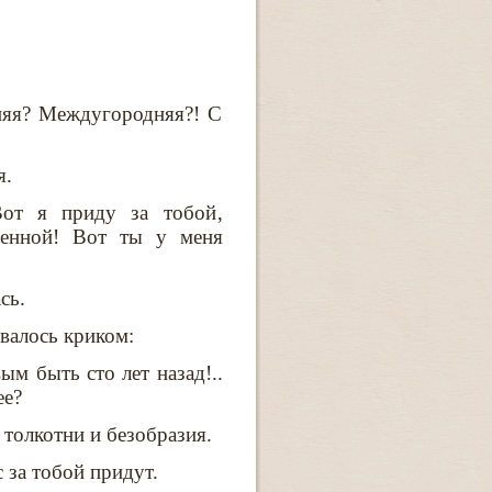
няя? Междугородняя?! С
я.
от я приду за тобой‚
ченной! Вот ты у меня
сь.
валось криком:
ым быть сто лет назад!..
ее?
 толкотни и безобразия.
с за тобой придут.