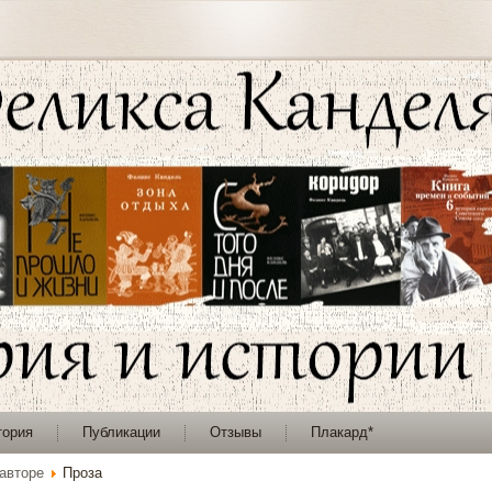
тория
Публикации
Отзывы
Плакард*
авторе
Проза