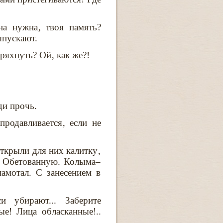
на нужна‚ твоя память?
ыпускают.
тряхнуть? Ой‚ как же?!
ди прочь.
продавливается‚ если не
Открыли для них калитку‚
ю Обетованную. Колыма–
амотал. С занесением в
и убирают... Заберите
е! Лица обласканные!..