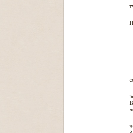
т
П
с
в
В
л
н
З