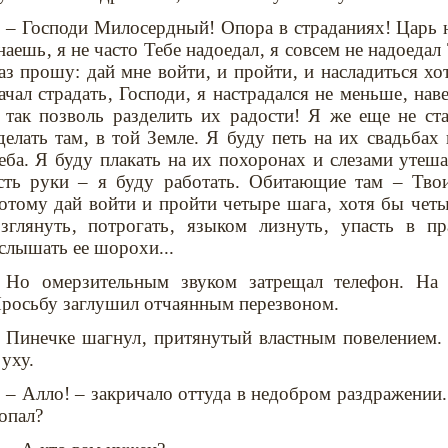
– Господи Милосердный! Опора в страданиях! Царь 
наешь‚ я не часто Тебе надоедал‚ я совсем не надоедал
аз прошу: дай мне войти‚ и пройти‚ и насладиться хо
ачал страдать‚ Господи‚ я настрадался не меньше‚ нав
 так позволь разделить их радости! Я же еще не ст
делать там‚ в той Земле. Я буду петь на их свадьбах
еба. Я буду плакать на их похоронах и слезами утеш
сть руки – я буду работать. Обитающие там – Тво
отому дай войти и пройти четыре шага‚ хотя бы чет
зглянуть‚ потрогать‚ языком лизнуть‚ упасть в пр
слышать ее шорохи...
Но омерзительным звуком затрещал телефон. На 
росьбу заглушил отчаянным перезвоном.
Пинечке шагнул‚ притянутый властным повелением.
 уху.
– Алло! – закричало оттуда в недобром раздражении.
опал?