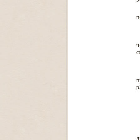
п
ч
с
п
р
д