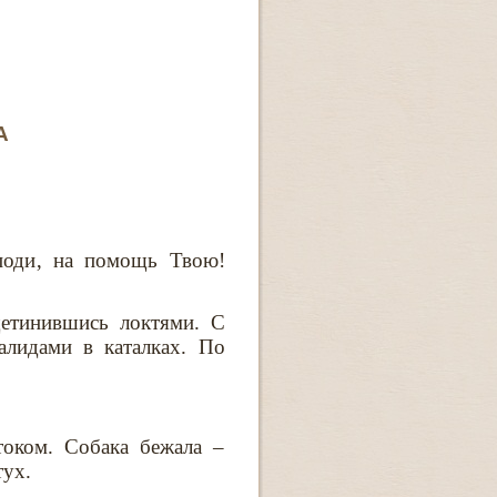
А
поди‚ на помощь Твою!
етинившись локтями. С
алидами в каталках. По
током. Собака бежала –
тух.