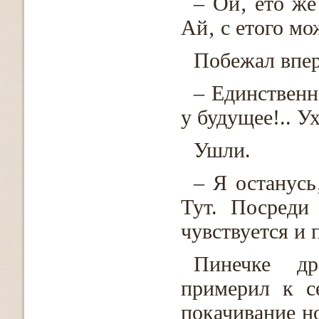
– Ой‚ ето же
Ай‚ с етого мо
Побежал впер
– Единственн
у будущее!.. У
Ушли.
– Я останусь
Тут. Посреди
чувствуется и 
Пинечке др
примерил к с
покачивание но