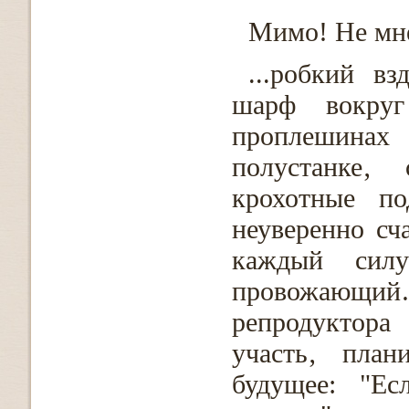
Мимо! Не мне
...робкий в
шарф вокруг
проплешинах 
полустанке‚
крохотные по
неуверенно сч
каждый силу
провожающий…
репродуктора
участь‚ план
будущее: "Ес