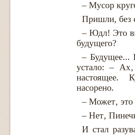
– Мусор круг
Пришли, без 
– Юдл! Это в
будущего?
– Будущее...
устало: – Ах
настоящее. 
насорено.
– Может‚ это
– Нет‚ Пинеч
И стал разу