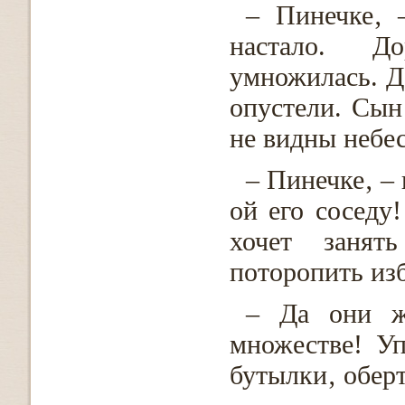
– Пинечке‚ 
настало. До
умножилась. Д
опустели. Сын
не видны небес
– Пинечке‚ – 
ой его соседу
хочет занят
поторопить изб
– Да они ж
множестве! Уп
бутылки‚ оберт