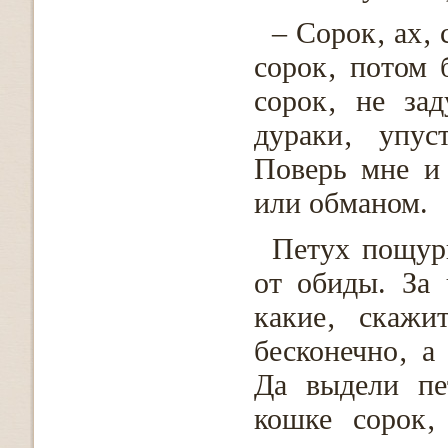
– Сорок‚ ах‚
сорок‚ потом 
сорок‚ не за
дураки‚ упус
Поверь мне и 
или обманом.
Петух пощур
от обиды. За 
какие‚ скажи
бесконечно‚ а
Да выдели пе
кошке сорок‚