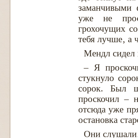
заманчивыми 
уже не про
грохочущих со
тебя лучше‚ а 
Мендл сидел 
– Я проскоч
стукнуло соро
сорок. Был 
проскочил – н
отсюда уже пря
остановка стар
Они слушали‚