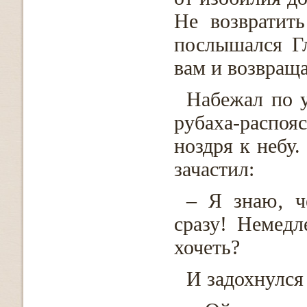
Не возвратит
послышался Г
вам и возвраща
Набежал по 
рубаха-распо
ноздря к небу
зачастил:
– Я знаю‚ ч
сразу! Немедл
хочеть?
И задохнулся