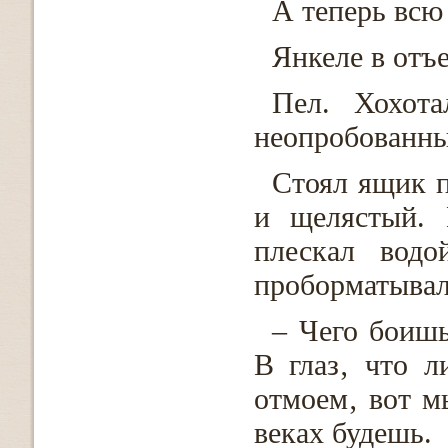
А теперь всю
Янкеле в отъе
Пел. Хохота
неопробованны
Стоял ящик 
и щелястый. 
плескал вод
проборматывал
– Чего боишь
В глаз‚ что л
отмоем‚ вот м
веках будешь.