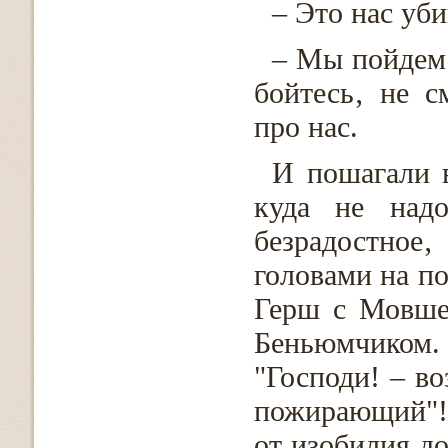
– Это нас уби
– Мы пойдем‚
бойтесь‚ не с
про нас.
И пошагали 
куда не над
безрадостно
головами на по
Герш с Мовшей
Беньюмчиком. 
"Господи! – во
пожирающий"! 
от изобилия д