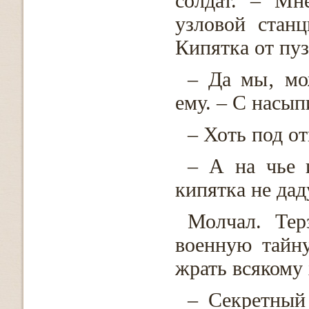
солдат. – Мн
узловой стан
Кипятка от пу
– Да мы‚ мо
ему. – С насып
– Хоть под о
– А на чье 
кипятка не дад
Молчал. Тер
военную тайну
жрать всякому 
– Секретный