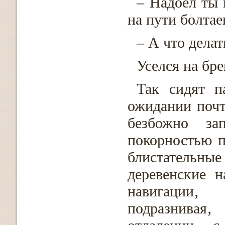
– Надоел ты 
на пути болтае
– А что делат
Уселся на бр
Так сидят п
ожидании почт
безбожно за
покорностью 
блистательны
деревенские н
навигации‚
подразнивая