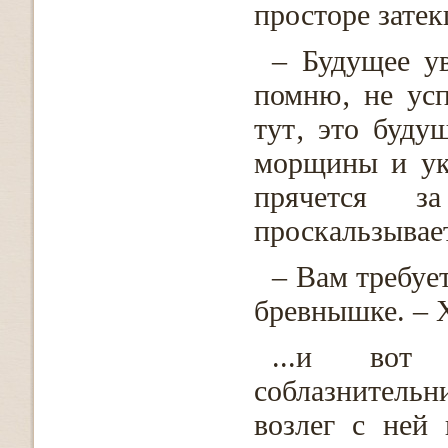
просторе зате
– Будущее у
помню‚ не усп
тут‚ это буду
морщины и ук
прячется з
проскальзывае
– Вам требуе
бревнышке. – Х
...и вот
соблазнительни
возлег с ней