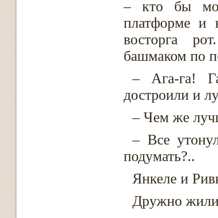
– кто бы мог
платформе и 
восторга ро
башмаком по п
– Ага-га! Г
достроили и лу
– Чем же луч
– Все утону
подумать?..
Янкеле и Рив
Дружно жили