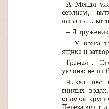
А Мендл уже
сердцем‚ выг
напасть‚ к кот
– Я труженик
– У врага т
ящика и затвор
Гремели. Ст
уклона: не шиб
Чихал пес 
гнилых водах
стволов крупн
Перезарядит и