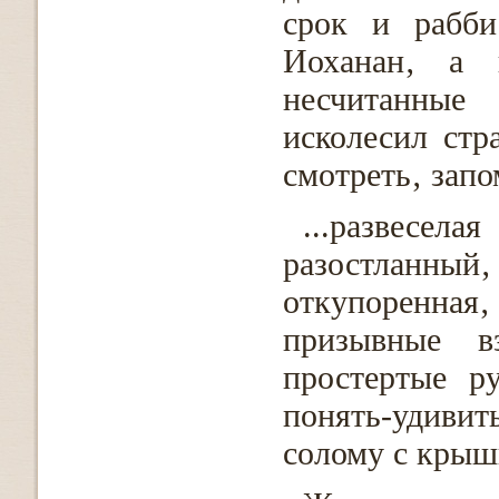
срок и рабби
Иоханан‚ а 
несчитанные
исколесил стр
смотреть‚ запо
...развесе
разостланны
откупоренна
призывные в
простертые р
понять-удивит
солому с крыши