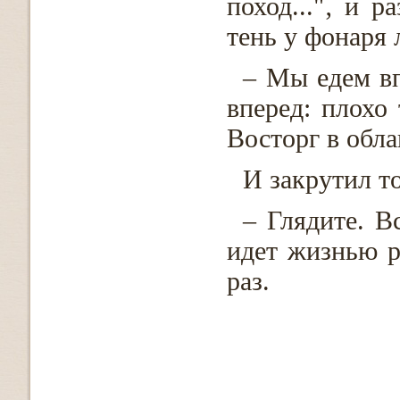
поход..."‚ и р
тень у фонаря 
– Мы едем вп
вперед: плохо
Восторг в обла
И закрутил т
– Глядите. В
идет жизнью р
раз.