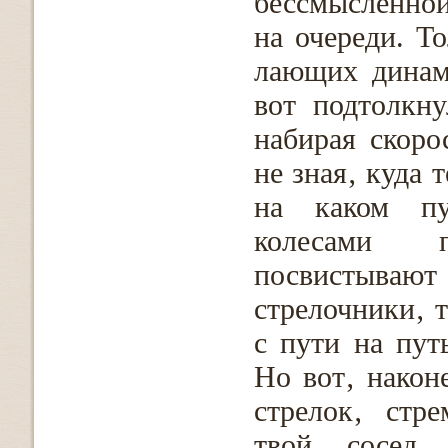
бессмысленной
на очереди. Т
лающих динам
вот подтолкну
набирая скоро
не зная‚ куда 
на каком пу
колесами п
посвистывают
стрелочники‚ т
с пути на пут
Но вот‚ након
стрелок‚ стр
твой сосед 