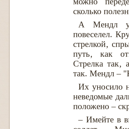
можно переде
сколько полез
А Мендл у
повеселел. Кр
стрелкой‚ спр
путь‚ как от
Стрелка так‚ 
так. Мендл – "
Их уносило н
неведомые дал
положено – ск
– Имейте в в