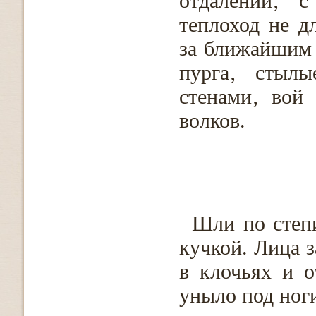
отдалении‚ с
теплоход не д
за ближайшим 
пурга‚ стылы
стенами‚ вой
волков.
Шли по степ
кучкой. Лица 
в клочьях и о
уныло под ноги