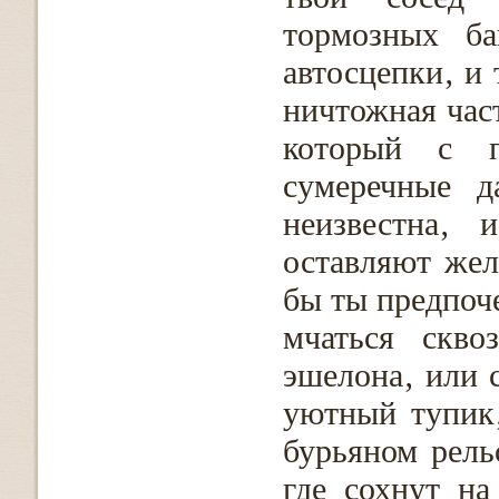
тормозных ба
автосцепки‚ и 
ничтожная част
который с 
сумеречные д
неизвестна‚ 
оставляют жел
бы ты предпоч
мчаться скво
эшелона‚ или с
уютный тупик
бурьяном рель
где сохнут н