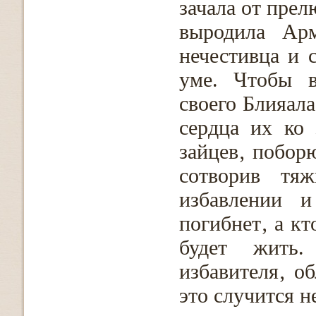
зачала от прел
выродила Арм
нечестивца и 
уме. Чтобы в
своего Блияала
сердца их ко 
зайцев‚ побор
сотворив тя
избавлении 
погибнет‚ а кт
будет жить.
избавителя‚ о
это случится не