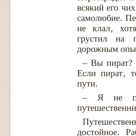
всякий его чих
самолюбие. Пе
не клал‚ хо
грустил на 
дорожным опы
– Вы пират?
Если пират‚ т
пути.
– Я не п
путешественни
Путешествен
достойное. Р