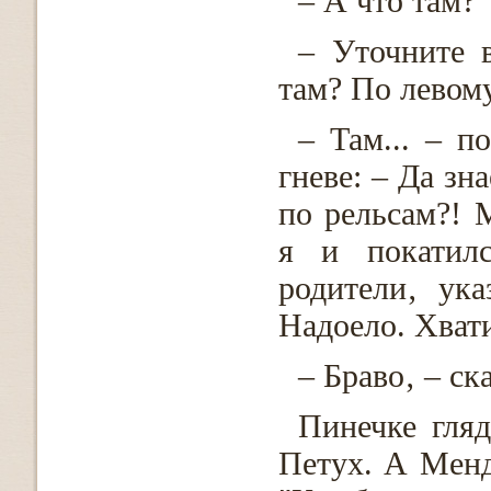
– А что там?
– Уточните 
там? По левом
– Там... – п
гневе: – Да зн
по рельсам?! 
я и покатилс
родители‚ ук
Надоело. Хвати
– Браво‚ – ск
Пинечке гля
Петух. А Менд