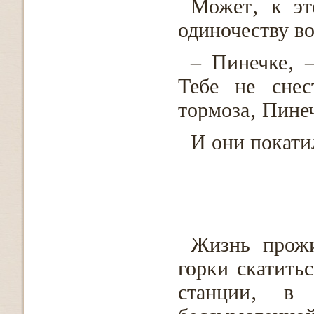
Может‚ к э
одиночеству в
– Пинечке‚ –
Тебе не снес
тормоза‚ Пинеч
И они покати
Жизнь прожи
горки скатить
станции‚ в 