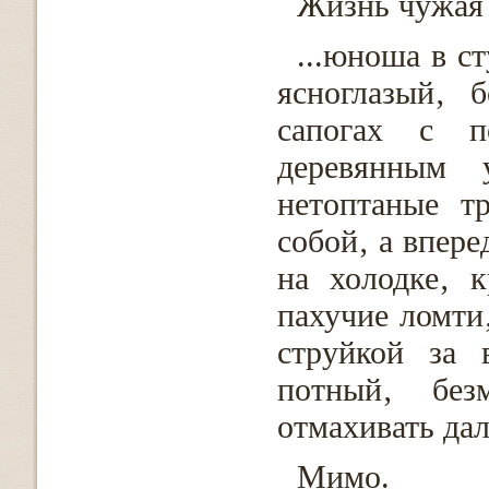
Жизнь чужая 
...юноша в с
ясноглазый‚ 
сапогах с п
деревянным 
нетоптаные т
собой‚ а впере
на холодке‚ 
пахучие ломти
струйкой за 
потный‚ без
отмахивать дал
Мимо.