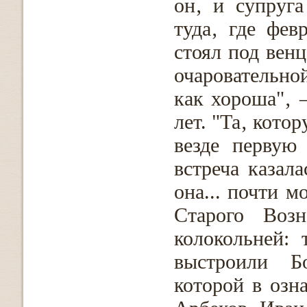
он‚ и супруга
туда‚ где фев
стоял под венц
очаровательно
как хороша"‚ 
лет. "Та‚ кото
везде первую
встреча казал
она... почти м
Старого Возн
колокольней: 
выстроили Бо
которой в озн