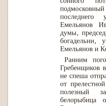
сонного пот
подмосковный 
последнего 
Емельянов Ив
думы‚ председ
богадельни‚ 
Емельянов и Ко
Ранним пог
Гребенщиков в
не спеша отпр
от прелестно
полезный за
белорыбица 