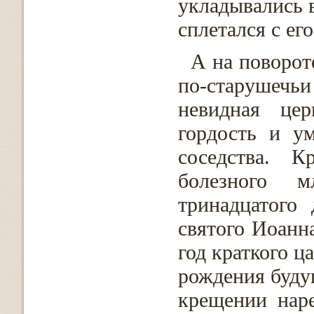
укладывались в
сплетался с ег
А на поворот
по-старушечь
невидная цер
гордость и у
соседства. К
болезного м
тринадцатого
святого Иоанна
год краткого ц
рождения буду
крещении нар