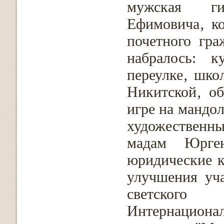
мужская ги
Ефимовича‚ ко
почетного гра
набралось: к
переулке‚ шко
Никитской‚ о
игре на мандо
художественн
мадам Юрге
юридические к
улучшения уч
светского
Интернацион