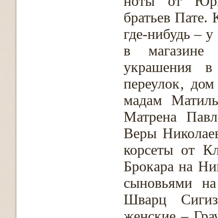
ноты от Юрг
братьев Пате. 
где-нибудь – 
в магазине 
украшения в 
переулок‚ дом
мадам Матиль
Матрена Павл
Веры Николае
корсеты от К
Брокара на Ни
сыновьями на
Шварц Сигиз
женские – Гра