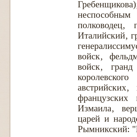
Гребенщикова)
неспособным
полководец‚ 
Италийский‚ г
генералиссиму
войск‚ фельд
войск‚ гранд
королевског
австрийских‚ 
французских 
Измаила‚ вер
царей и народ
Рымникский: "