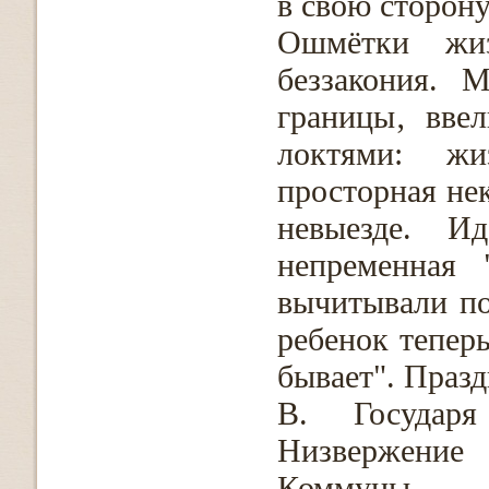
в свою сторону
Ошмётки жи
беззакония. 
границы‚ вве
локтями: жи
просторная нек
невыезде. 
непременная 
вычитывали по
ребенок тепер
бывает". Празд
В. Государ
Низвержение 
Коммуны.