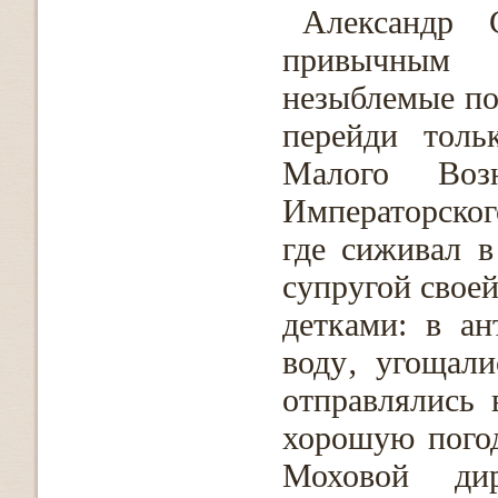
Александр 
привычным 
незыблемые по
перейди толь
Малого Во
Императорског
где сиживал в
супругой свое
детками: в ан
воду‚ угощал
отправлялись 
хорошую погод
Моховой дир