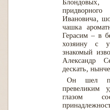
Блондовых‚
придворног
Ивановича‚ шо
чашка аромат
Герасим – в б
хозяину с у
знакомый изво
Александр С
дескать‚ нынч
Он шел по
превеликим у
глазом со
принадлежност