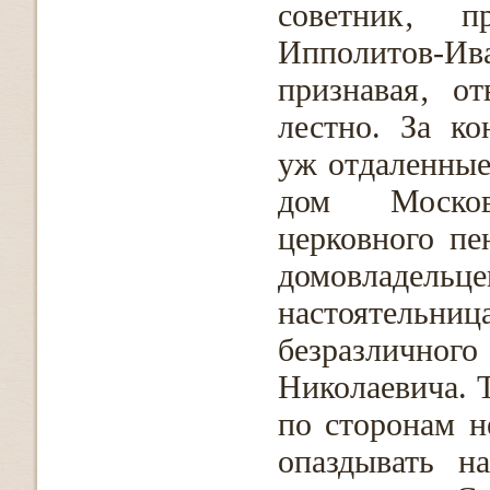
советник‚ п
Ипполитов-И
признавая‚ о
лестно. За ко
уж отдаленные
дом Москов
церковного пе
домовладельце
настоятельни
безразлич
Николаевича. 
по сторонам н
опаздывать н