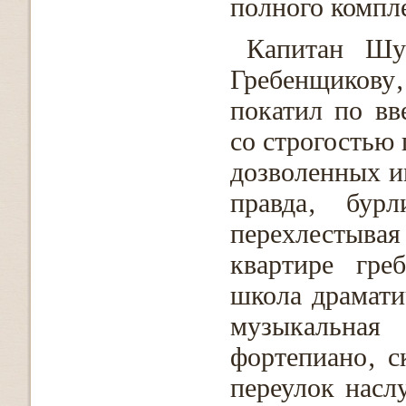
полного компл
Капитан Шу
Гребенщиков
покатил по вв
со строгостью 
дозволенных и
правда‚ бурл
перехлестывая
квартире гре
школа драмати
музыкальна
фортепиано‚ с
переулок насл