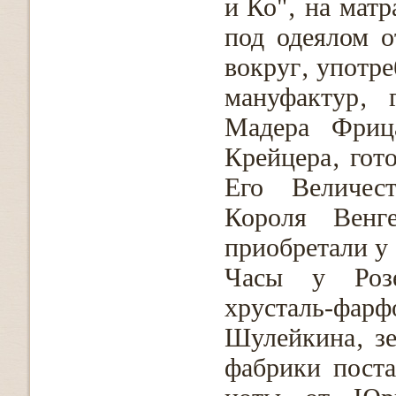
и Ко"‚ на матр
под одеялом о
вокруг‚ употр
мануфактур‚ 
Мадера Фриц
Крейцера‚ гот
Его Величес
Короля Венге
приобретали у
Часы у Розе
хрусталь-фар
Шулейкина‚ зе
фабрики поста