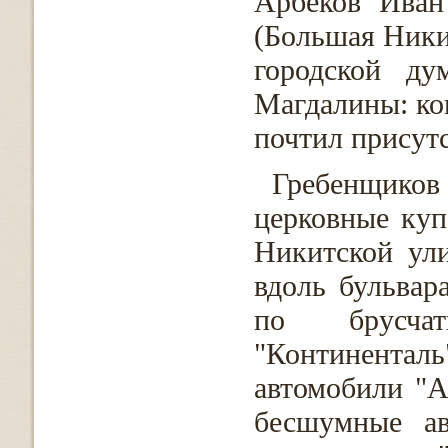
Арбеков Иван
(Большая Никит
городской ду
Магдалины: ко
почтил присут
Гребенщико
церковные куп
Никитской ули
вдоль бульвар
по брусча
"Континента
автомобили "А
бесшумные ав