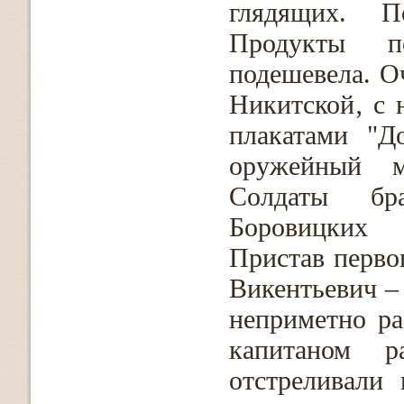
глядящих. П
Продукты п
подешевела. О
Никитской‚ с 
плакатами "Д
оружейный м
Солдаты бр
Боровицких 
Пристав перво
Викентьевич –
неприметно ра
капитаном р
отстреливали 