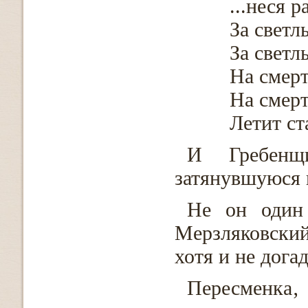
...неся 
За светл
За светл
На смер
На смер
Летит ст
И Гребенщи
затянувшуюся 
Не он один 
Мерзляковский
хотя и не дога
Пересменка‚