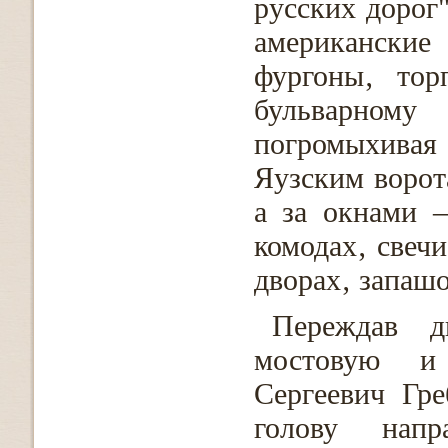
русских дорог
американские
фургоны‚ тор
бульварному
погромыхивая
Яузским ворот
а за окнами –
комодах‚ свеч
дворах‚ запашо
Переждав д
мостовую и
Сергеевич Гр
голову напр