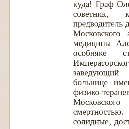
куда! Граф Ол
советник‚ 
предводитель д
Московского 
медицины Але
особняке ст
Императорск
заведующий 
больнице име
физико-терапе
Московског
смертностью.
солидные‚ дос