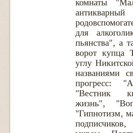
комнаты "Ма
антикварный 
родовспомогате
для алкоголи
пьянства"‚ а 
ворот купца 
углу Никитско
названиями с
прогресс: "А
"Вестник ки
жизнь"‚ "Во
"Гипнотизм‚ м
подписчиков