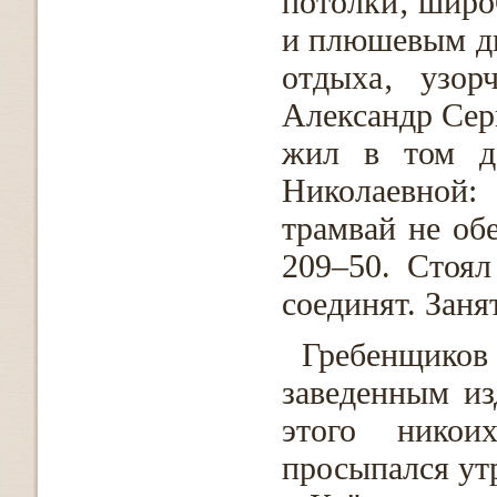
потолки‚ широ
и плюшевым ди
отдыха‚ узор
Александр Серг
жил в том до
Николаевной: 
трамвай не об
209–50. Стоял
соединят. Заня
Гребенщико
заведенным из
этого никои
просыпался утр