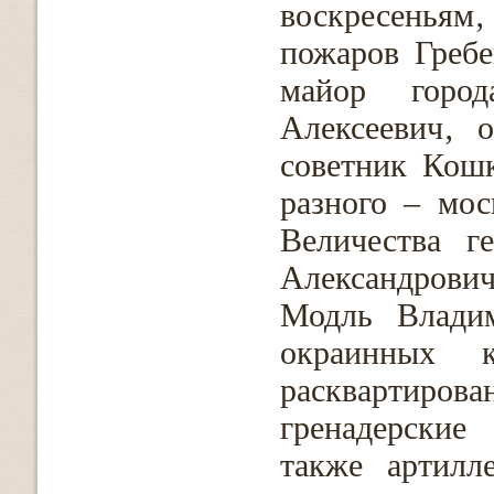
воскресеньям
пожаров Гребе
майор горо
Алексеевич‚ 
советник Кош
разного – мос
Величества г
Александрович
Модль Владим
окраинных 
расквартир
гренадерские
также артилл