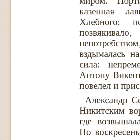
миром. Порт
казенная ла
Хлебного: п
позвякивало‚
непотребство
вздымалась н
сила: непрем
Антону Викен
повелел и прис
Александр С
Никитским вор
где возвышал
По воскресень