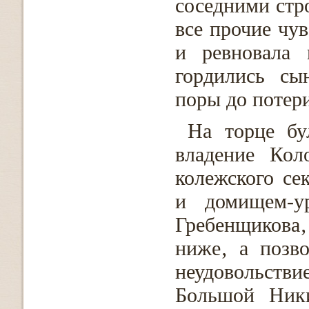
соседними стр
все прочие чу
и ревновала 
гордились сы
поры до потери
На торце бу
владение Кол
колежского се
и домищем-у
Гребенщикова‚
ниже‚ а позво
неудовольст
Большой Ники