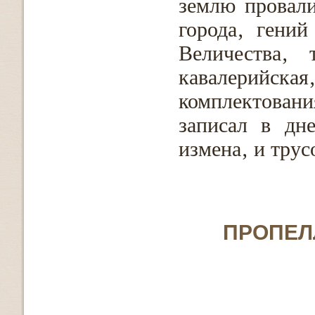
землю провали
города‚ гений
Величества‚ 
кавалерийская
комплектова
записал в дн
измена‚ и трусо
ПРОПЕЛ