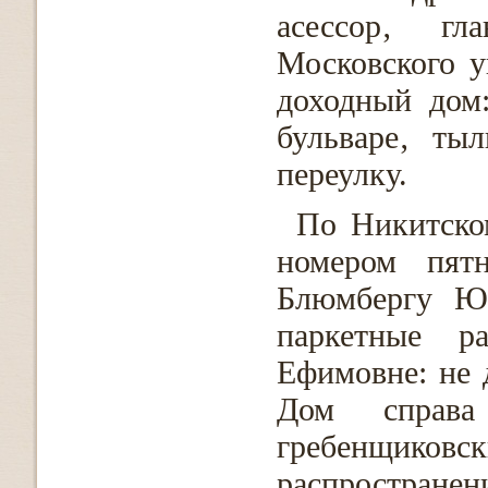
асессор‚ гл
Московского у
доходный дом
бульваре‚ ты
переулку.
По Никитско
номером пятн
Блюмбергу Юл
паркетные р
Ефимовне: не 
Дом справ
гребенщико
распростра