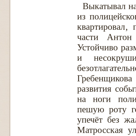
Выкатывал на
из полицейско
квартировал‚ 
части Антон
Устойчиво раз
и несокруш
безотлагат
Гребенщикова
развития собы
на ноги поли
пешую роту г
упечёт без ж
Матросская ул