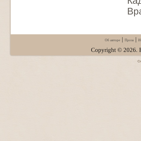
Ка
Вр
|
|
Об авторе
Проза
И
Copyright © 2026. F
C