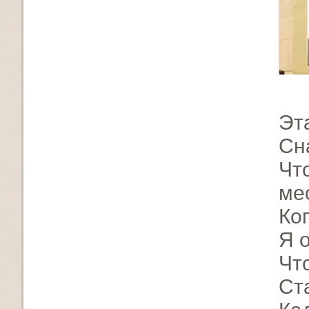
Эт
Сн
Чт
ме
Ког
Я 
Чт
Ст