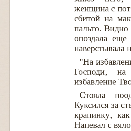
женщина с пот
сбитой на ма
пальто. Видно 
опоздала еще
наверстывала 
"На избавлен
Господи‚ на
избавление Тво
Стояла поо
Куксился за с
крапинку‚ ка
Напевал с вяло