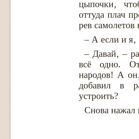
цыпочки‚ что
оттуда плач п
рев самолетов 
– А если и я‚
– Давай‚ – р
всё одно. О
народов! А он
добавил в р
устроить?
Снова нажал 