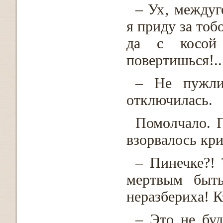
– Ух‚ междуг
я приду за тоб
да с косой
повертишься!..
– Не пужли
отключилась.
Помолчало. 
взорвалось кри
– Пинечке?!
мертвым быть
неразбериха! К
– Это не бу