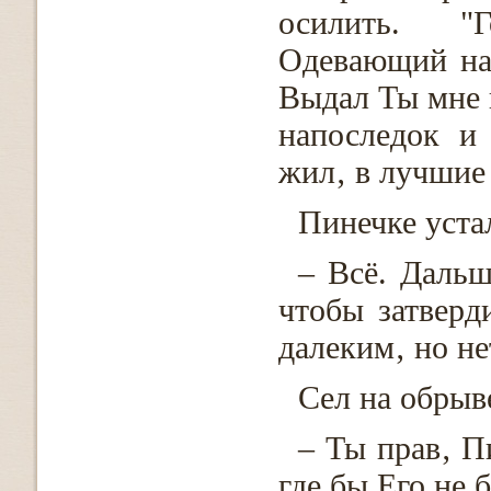
осилить. "
Одевающий на
Выдал Ты мне 
напоследок и
жил‚ в лучшие
Пинечке устал
– Всё. Дальш
чтобы затверд
далеким‚ но не
Сел на обрыве
– Ты прав‚ Пи
где бы Его не 