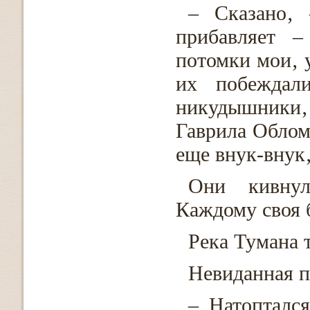
– Сказано‚
прибавляет –
потомки мои‚ 
их побеждали
никудышники‚
Гаврила Облом
еще внук-внук‚
Они кивнул
Каждому своя 
Река Тумана 
Невиданная п
– Натоптался