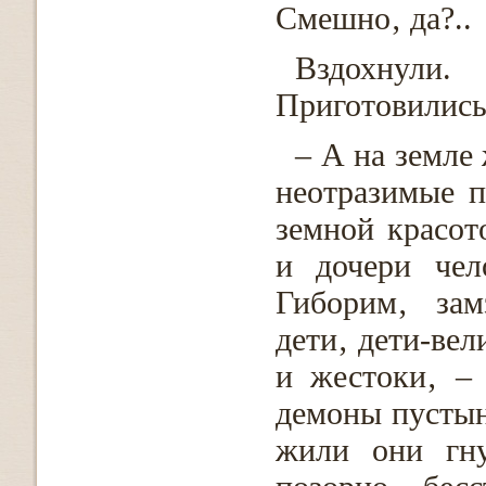
Смешно‚ да?..
Вздохнули
Приготовились
– А на земле
неотразимые 
земной красот
и дочери чел
Гиборим‚ зам
дети‚ дети-ве
и жестоки‚ –
демоны пустын
жили они гну