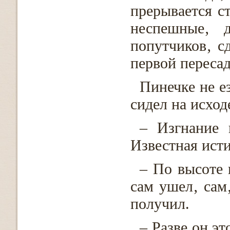
прерывается ст
неспешные‚ д
попутчиков‚ с
первой переса
Пинечке не ез
сидел на исход
– Изгнание 
Известная исти
– По высоте 
сам ушел‚ сам‚
получил.
– Разве он э