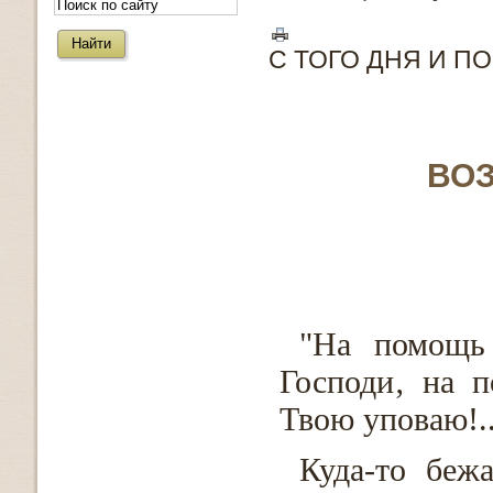
С ТОГО ДНЯ И П
ВО
"На помощь
Господи‚ на 
Твою уповаю!.
Куда-то беж