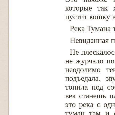
которые так 
пустит кошку в
Река Тумана 
Невиданная п
Не плескалось
не журчало по
неодолимо те
подъедала‚ зв
топила под со
век станешь п
это река с од
туман там и 