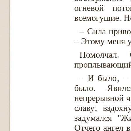
огневой пот
всемогущие. Н
– Сила приво
– Этому меня 
Помолчал. 
проплывающий
– И было‚ – 
было. Явил
непрерывной че
славу‚ вздох
задумался "Ж
Отчего ангел в