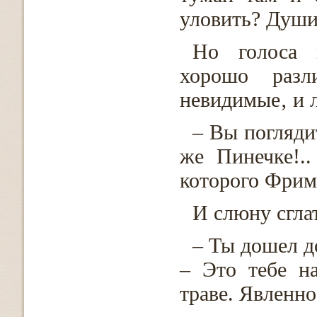
уловить? Души
Но голоса и
хорошо разл
невидимые‚ и л
– Вы погляди
же Пинечке!.
которого Фрима
И слюну сгла
– Ты дошел д
– Это тебе н
траве. Явленно