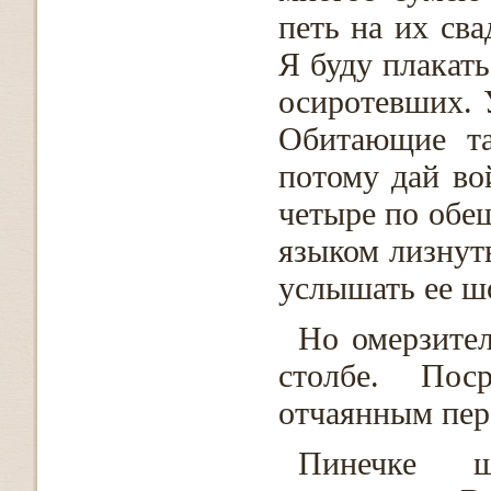
петь на их сва
Я буду плакать
осиротевших. У
Обитающие та
потому дай во
четыре по обещ
языком лизнуть
услышать ее шо
Но омерзите
столбе. Пос
отчаянным пер
Пинечке ш