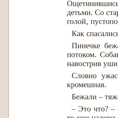
Ощетинившись 
детьми. Со ста
голой‚ пустопо
Как спасалис
Пинечке беж
потоком. Соба
навострив уши
Словно ужас
кромешная.
Бежали – тяж
– Это что? –
то еще надеясь