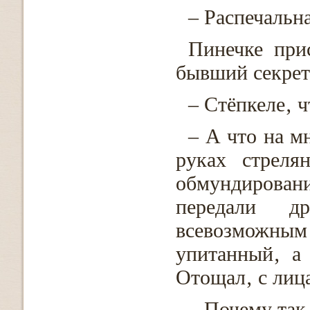
– Распечальн
Пинечке при
бывший секрет
– Стёпкеле‚ ч
– А что на мн
руках стреля
обмундирован
передали д
всевозможным
упитанный‚ а
Отощал‚ с лица
– Почему так