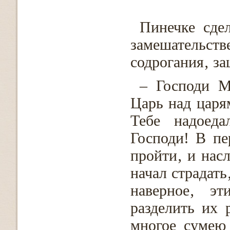
Пинечке сде
замешательс
содрогания‚ з
– Господи М
Царь над царя
Тебе надоеда
Господи! В пе
пройти‚ и нас
начал страдать
наверное‚ эт
разделить их 
многое сумею 