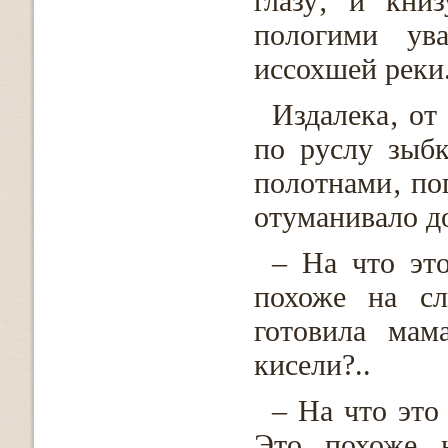
глазу‚ и кни
пологими ув
иссохшей реки
Издалека‚ от
по руслу зыбк
полотнами‚ по
отуманивало д
– На что эт
похоже на сл
готовила мам
кисели?..
– На что это
Это похоже 