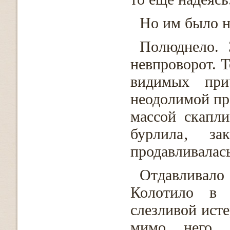
Но им было н
Полюднело. 
невпроворот. 
видимых при
неодолимой пр
массой скапли
бурлила‚ зак
продавливалась
Отдавлива
Колотило в 
слезливой исте
мимо него‚ 