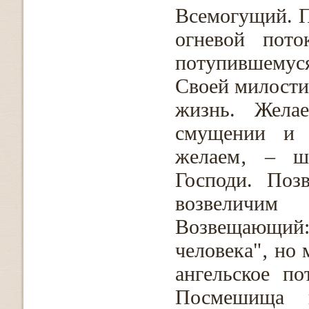
Всемогущий. П
огневой пото
потупившемус
Своей милости
жизнь. Жела
смущении и 
желаем‚ – ш
Господи. Поз
возвеличи
Возвещающий:
человека"‚ но
ангельское по
Посмешища 