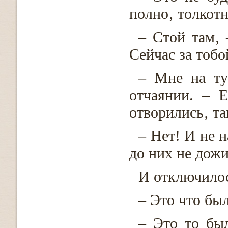
полно‚ толкотн
– Стой там‚ 
Сейчас за тобо
– Мне на ту
отчаянии. – 
отворились‚ т
– Нет! И не н
до них не дожи
И отключило
– Это что бы
– Это то был