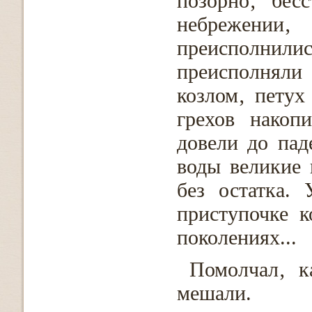
позорно‚ бес
небрежении
преисполни
преисполняли
козлом‚ пету
грехов накоп
довели до пад
воды великие 
без остатка.
приступочке 
поколениях...
Помолчал‚ к
мешали.