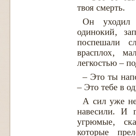
твоя смерть.
Он уходил 
одинокий‚ за
поспешали сл
врасплох‚ ма
легкостью – по
– Это ты нап
– Это тебе в о
А сил уже не
навесили. И 
угрюмые‚ ск
которые прел