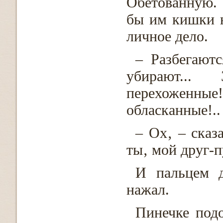
Обетованную.
бы им кишки н
личное дело.
– Разбегаютс
убирают...
перехоженны
обласканные!..
– Ох‚ – сказ
ты‚ мой друг-п
И пальцем д
нажал.
Пинечке под