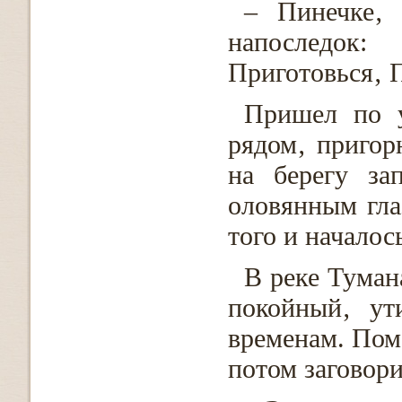
– Пинечке‚ 
напоследок:
Приготовься‚ П
Пришел по 
рядом‚ пригор
на берегу за
оловянным гла
того и началос
В реке Туман
покойный‚ у
временам. Пом
потом заговори