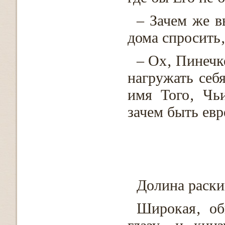
– Зачем же 
дома спросить‚
– Ох‚ Пинечк
нагружать себ
имя Того‚ Чь
зачем быть евр
Долина раски
Широкая‚ об