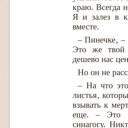
краю. Всегда н
Я и залез в к
вместе.
– Пинечке‚ –
Это же твой 
дешево нас цен
Но он не рас
– На что эт
листья‚ которы
взывать к мер
еще. – Это 
синагогу. Ник