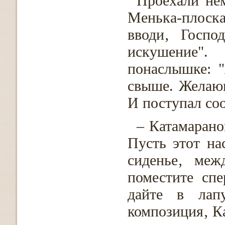
Проехали не
Менька-плоск
вводи‚ Госпо
искушение
понаслышке: 
свыше. Желающ
И поступал соо
– Катамарано
Пусть этот на
сиденье‚ меж
поместите сп
дайте в лап
композиция‚ Ка