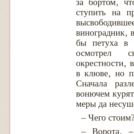
за бортом‚ ч
ступить на п
высвободив
виноградник‚ в
бы петуха в 
осмотрел с
окрестности‚ 
в клюве‚ но п
Сначала разл
вонючем курят
меры да несуше
– Чего стоим
– Ворота‚ –