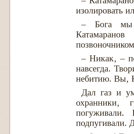
– Катамарано
изолировать и
– Бога мы 
Катамаран
позвоночником.
– Никак‚ – п
навсегда. Твор
небитию. Вы‚ К
Дал газ и у
охранники‚ 
погуживали. 
подпугивали. 