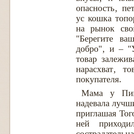
опасность‚ пе
ус кошка топ
на рынок сво
"Берегите ва
добро"‚ и – "
товар залежив
нарасхват‚ т
покупателя.
Мама у Пин
надевала лучши
приглашая Того
ней приход
сострадатель