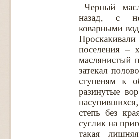
Черный масл
назад‚ с не
коварными вод
Проскакивали
поселения – 
маслянистый п
затекал полов
ступеням к о
разинутые вор
насупившихся
степь без кра
суслик на приг
такая лишня