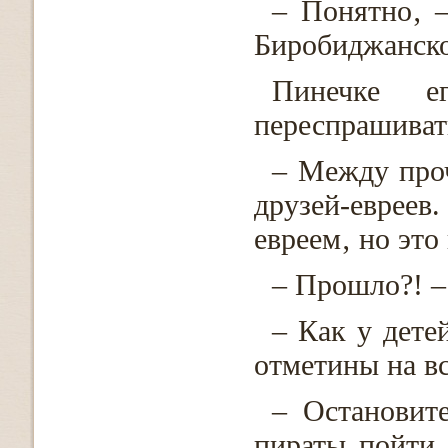
– Понятно‚ –
Биробиджанск
Пинечке е
переспрашивать
– Между про
друзей-евреев.
евреем‚ но это
– Прошло?! – 
– Как у дете
отметины на в
– Остановит
пираты пойти 