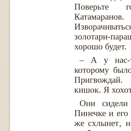
Поверьте г
Катамаран
Изворачивать
золотари-пара
хорошо будет.
– А у нас-т
которому было
Пригвождай.
кишок. Я хохот
Они сидели 
Пинечке и его
же схлынет‚ н