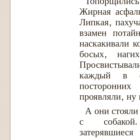
Топорщилис
Жирная асфаль
Липкая‚ пахуч
взамен потай
наскакивали к
босых‚ наги
Просвистыва
каждый в с
посторонних
проявляли‚ ну 
А они стояли
с собакой.
затерявшиес