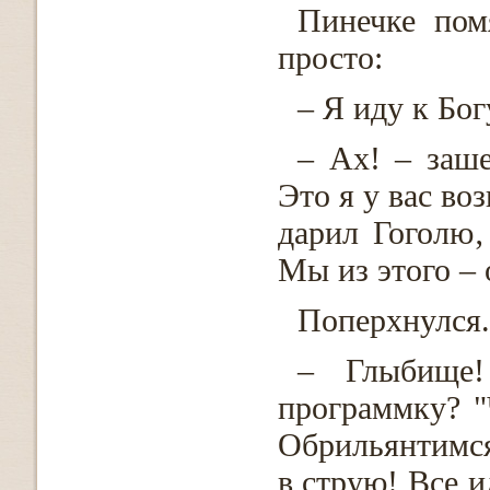
Пинечке пом
просто:
– Я иду к Бог
– Ах! – заше
Это я у вас во
дарил Гоголю‚
Мы из этого – 
Поперхнулся
– Глыбище!
программку? "
Обрильянтимся
в струю! Все и