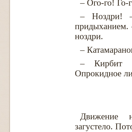
– Ого-го! Го-г
– Ноздри! 
придыханием. 
ноздри.
– Катамарано
– Кирбит В
Опрокидное ли
Движение н
загустело. Пот