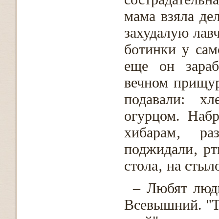
мама взяла де
захудалую лав
ботинки у сам
еще он зараб
вечном прищур
подавали: х
огурцом. Наб
хибарам‚ ра
поджидали‚ рт
стола‚ на стыл
– Любят люд
Всевышний. "Т