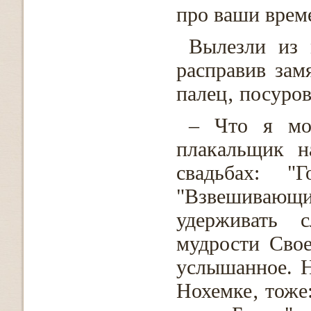
про ваши врем
Вылезли из 
расправив зам
палец‚ посуров
– Что я мо
плакальщик н
свадьбах: "
"Взвешиваю
удерживать 
мудрости Свое
услышанное. Н
Нохемке‚ тоже: