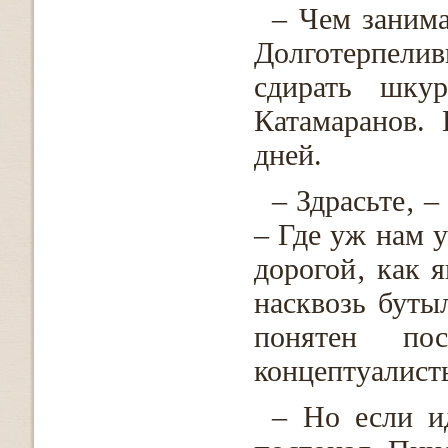
– Чем занима
Долготерпелив
сдирать шку
Катамаранов. 
дней.
– Здрасьте‚ –
– Где уж нам 
дорогой‚ как 
насквозь буты
понятен по
концептуалисты
– Но если и