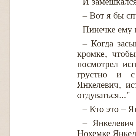
И замешкался
– Вот я бы сп
Пинечке ему 
– Когда засы
кромке‚ чтобы
посмотрел ис
грустно и с
Янкелевич‚ ис
отдуваться..."
– Кто это – 
– Янкелевич
Нохемке Янкел