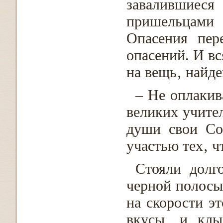
завалившие
пришельцами
Опасения пер
опасений. И вс
на вещь‚ найд
– Не оплакив
великих учите
души свои Со
участью тех‚ ч
Стояли долг
черной полосы
на скорости э
вкусы‚ и клы