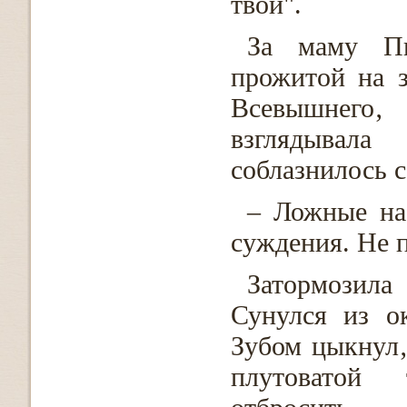
твой".
За маму Пи
прожитой на 
Всевышнего‚
взглядывал
соблазнилось с
– Ложные на
суждения. Не 
Затормозил
Сунулся из о
Зубом цыкнул‚
плутоватой 