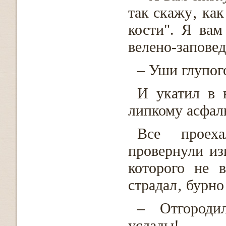
так скажу‚ как
кости". Я вам
велено-заповед
– Уши глупого
И укатил в 
липкому асфаль
Все проех
провернули из
которого не в
страдал‚ бурно
– Отгороди
услады!