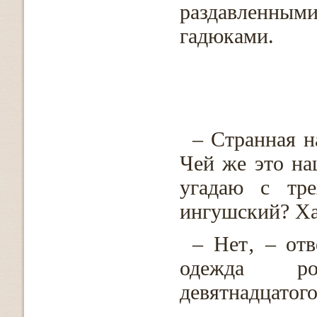
раздавленны
гадюками.
– Странная н
Чей же это на
угадаю с тре
ингушский? Х
– Нет‚ – от
одежда ро
девятнадцатого