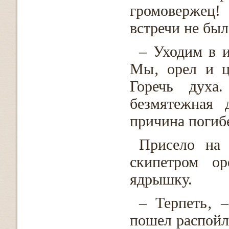
громовержец!
встречи не был
– Уходим в и
Мы‚ орел и ца
Горечь духа
безмятежная 
причина погиб
Присело на 
скипетром о
ядрышку.
– Терпеть‚ 
пошел распойли