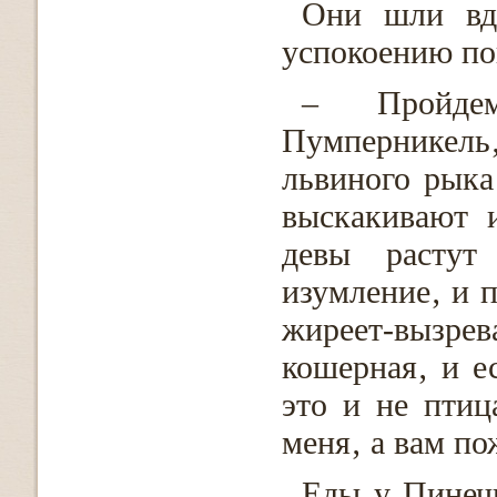
Они шли вд
успокоению по
– Пройде
Пумперникель
львиного рыка
выскакивают 
девы растут
изумление‚ и п
жиреет-вызрев
кошерная‚ и ес
это и не птиц
меня‚ а вам по
Еды у Пинечк