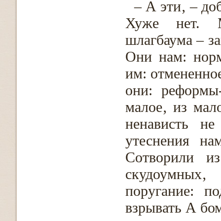
– А эти‚ – д
Хуже нет. 
шлагбаума – за
Они нам: нор
им: отмененно
они: реформы
малое‚ из мал
ненависть не
утеснения на
Сотворили и
скудоумных‚
поругание: п
взрывать А бом