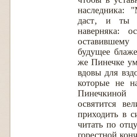
наследника: 
даст‚ и ты 
наверняка: о
оставившему 
будущее блаже
же Пинечке ум
вдовы для взд
которые не н
Пинечкиной 
освятится вел
приходить в с
читать по отц
горестной кон