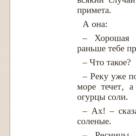
примета.
А она:
– Хорошая 
раньше тебе п
– Что такое?
– Реку уже п
море течет‚ а
огурцы соли.
– Ах! – ска
соленые.
– Ресницы 