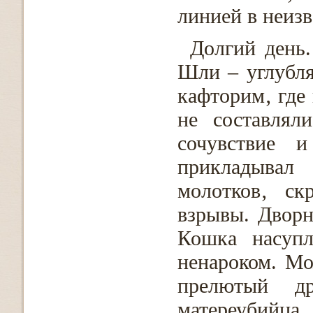
линией в неизв
Долгий день
Шли – углубля
кафторим‚ где
не составлял
сочувствие 
прикладывал
молотков‚ ск
взрывы. Дворн
Кошка насупл
ненароком. Мо
прелютый д
матереубийца