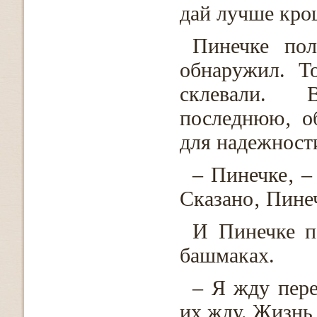
дай лучше кро
Пинечке по
обнаружил. Т
склевали. 
последнюю‚ об
для надежност
– Пинечке‚ –
Сказано‚ Пинеч
И Пинечке п
башмаках.
– Я жду пере
их жду. Жизнь 