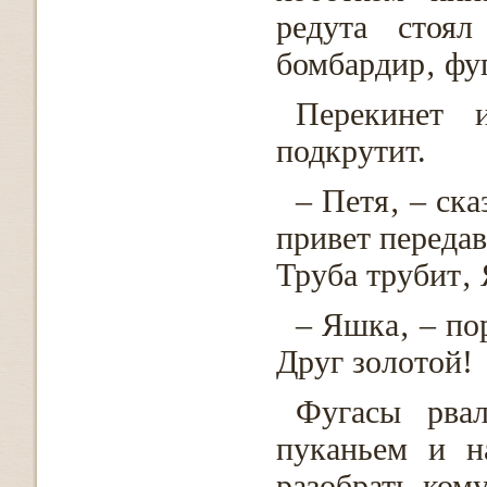
редута стоял
бомбардир‚ фуг
Перекинет 
подкрутит.
– Петя‚ – ск
привет передав
Труба трубит‚ 
– Яшка‚ – по
Друг золотой!
Фугасы рва
пуканьем и н
разобрать кому