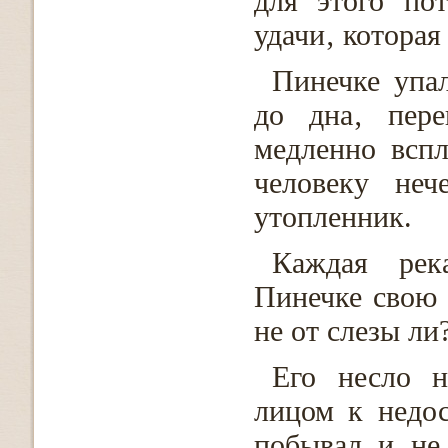
для этого по
удачи‚ которая
Пинечке упа
до дна‚ пере
медленно вспл
человеку неч
утопленник.
Каждая рек
Пинечке свою 
не от слезы ли
Его несло н
лицом к недо
побывал и не 