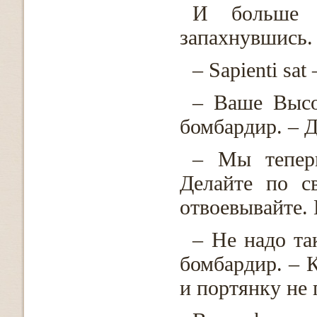
И больше 
запахнувшись. 
– Sapienti sa
– Ваше Высо
бомбардир. – Д
– Мы тепер
Делайте по с
отвоевывайте. 
– Не надо та
бомбардир. – К
и портянку не