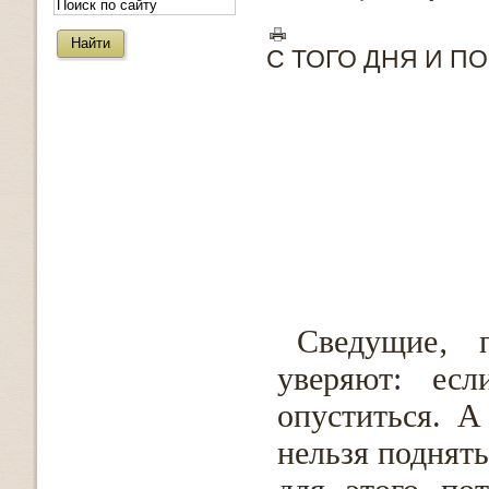
С ТОГО ДНЯ И П
Сведущие‚ 
уверяют: есл
опуститься. А
нельзя поднять