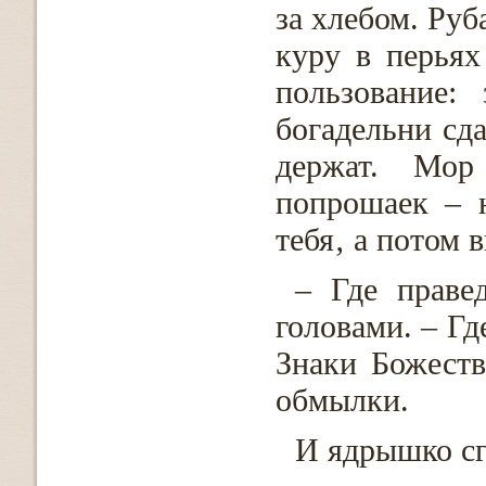
за хлебом. Руб
куру в перьях
пользование:
богадельни сда
держат. Мор
попрошаек – н
тебя‚ а потом 
– Где праве
головами. – Гд
Знаки Божеств
обмылки.
И ядрышко сг