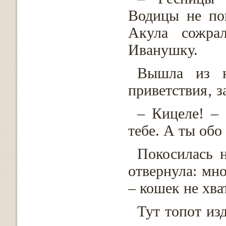
Водицы не по
Акула сожра
Иванушку.
Вышла из к
приветствия‚ з
– Кицеле! –
тебе. А ты обо
Покосилась н
отвернула: мно
– кошек не хва
Тут топот из