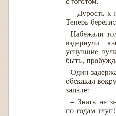
с гоготом.
– Дурость к 
Теперь берегис
Набежали то
вздернули к
уснувшие вул
быть‚ пробужд
Один задержа
обскакал вокру
запале:
– Знать не 
по годам глуп