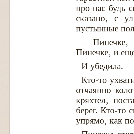
про нас будь с
сказано‚ с у
пустынные поля
– Пинечке‚
Пинечке‚ и еще
И убедила.
Кто-то ухвати
отчаянно коло
кряхтел‚ пост
берег. Кто-то 
упрямо‚ как по