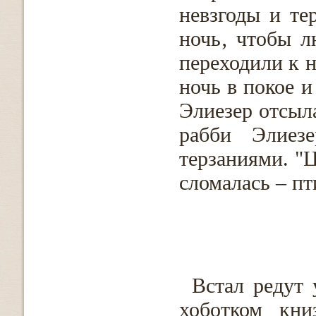
невзгоды и те
ночь‚ чтобы л
переходили к н
ночь в покое и
Элиезер отсыла
рабби Элиез
терзаниями. "Ц
сломалась – пти
Встал редут
хоботком кни