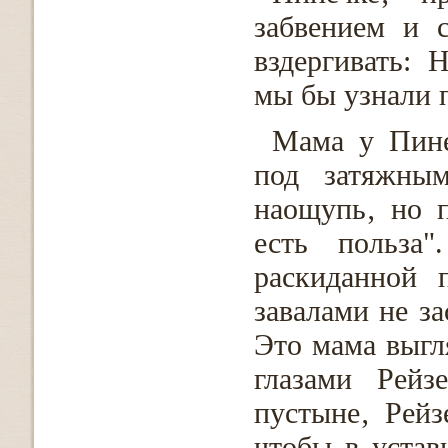
забвением и с
вздергивать: 
мы бы узнали 
Мама у Пине
под затяжны
наощупь‚ но п
есть польза
раскиданной 
завалами не за
Это мама выгл
глазами Рейз
пустыне‚ Рейз
чтобы в устав