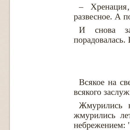
– Хренация
развесное. А п
И снова за
порадовалась. 
Всякое на св
всякого заслуж
Жмурились н
жмурились ле
небрежением: 