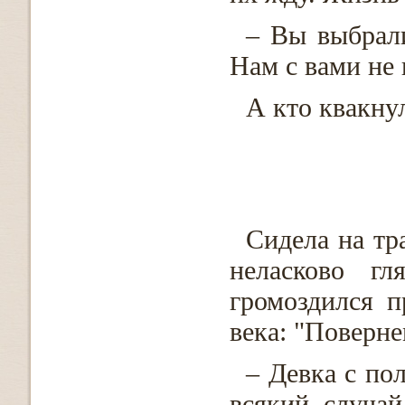
– Вы выбрали
Нам с вами не 
А кто квакнул
Сидела на тр
неласково гл
громоздился п
века: "Поверне
– Девка с по
всякий случа