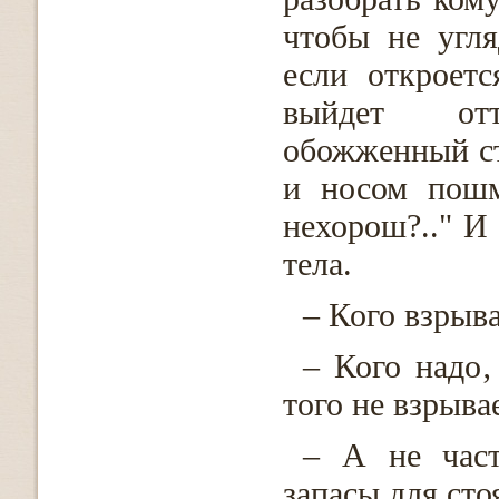
чтобы не угля
если откроетс
выйдет от
обожженный ст
и носом пошм
нехорош?.." И
тела.
– Кого взрыв
– Кого надо‚
того не взрыва
– А не част
запасы для сто