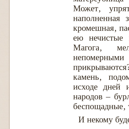
Может‚ упрят
наполненная 
кромешная‚ па
ею нечистые 
Магога‚ ме
непомерными 
прикрываются
камень‚ подо
исходе дней 
народов – бу
беспощадные‚ 
И некому буд