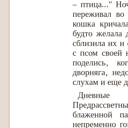
– птица..." Но
переживал во
кошка кричал
будто желала 
сблизила их и
с псом своей 
поделись‚ к
дворняга‚ нед
слухам и еще д
Дневные 
Предрассветны
блаженной п
непременно го