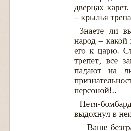
дверцах карет.
– крылья трепа
Знаете ли в
народ – какой 
его к царю. С
трепет‚ все з
падают на ли
признательно
персоной!..
Петя-бомба
выдохнул в неи
– Ваше безг