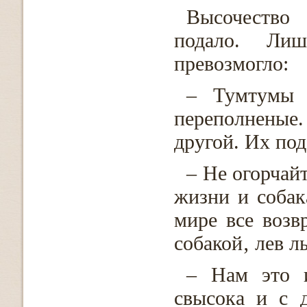
Высочество
подало. Ли
превозмогло:
– Тумтумы 
переполненые. 
другой. Их по
– Не огорчайт
жизни и собак
мире все возвр
собакой‚ лев л
– Нам это и
свысока и с 