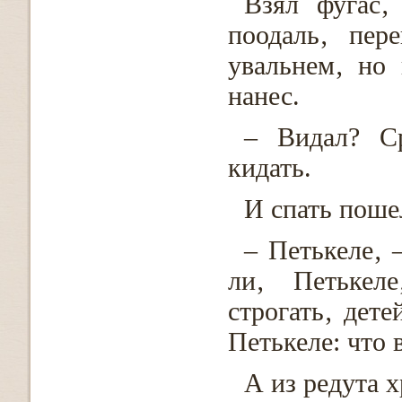
Взял фугас‚
поодаль‚ пер
увальнем‚ но
нанес.
– Видал? Ср
кидать.
И спать поше
– Петькеле‚ 
ли‚ Петькеле
строгать‚ дет
Петькеле: что 
А из редута х