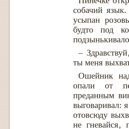
Пинечке откр
собачий язык.
усыпан розов
будто под к
подзынькивало
– Здравствуй‚
ты меня выхва
Ошейник над
опали от пе
преданным вин
выговаривал: я
отовсюду выхв
не гневайся‚ 