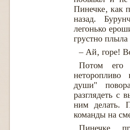
Пинечке‚ как 
назад. Бурун
легонько ерош
грустно плыла 
– Ай‚ горе! В
Потом его 
неторопливо 
души" повор
разглядеть с 
ним делать. 
команды на сме
Пинечке‚ п