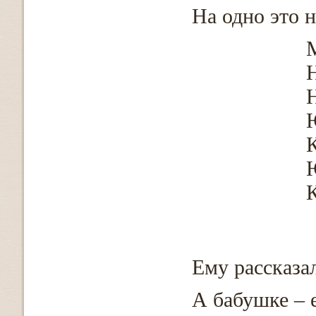
На одно это 
К
К
Ему рассказа
А бабушке – 