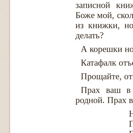
записной кни
Боже мой, ско
из книжки, но
делать?
А корешки н
Катафалк отъ
Прощайте, о
Прах ваш в
родной. Прах в
Н
Г