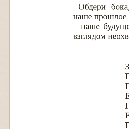
Обдери бока
наше прошлое 
– наше будуще
взглядом неох
З
Г
Г
Е
Г
Е
Г