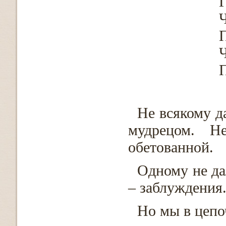
Г
Ч
П
Ч
П
Не всякому д
мудрецом. Н
обетованной.
Одному не да
– заблуждения
Но мы в цепо