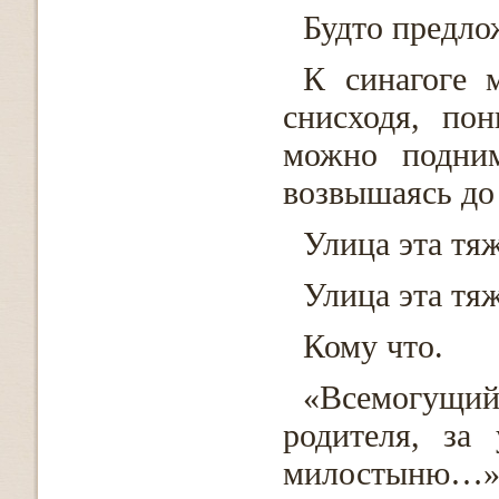
Будто предл
К синагоге 
снисходя, по
можно подним
возвышаясь до 
Улица эта тя
Улица эта тяж
Кому что.
«Всемогущий
родителя, за
милостыню…