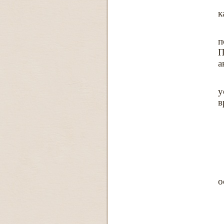
к
п
П
а
у
в
о