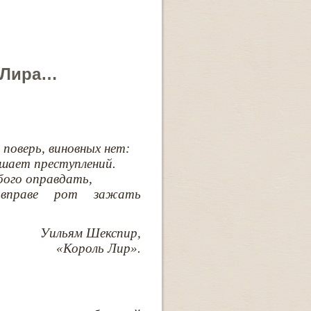
я Лира…
 поверь, виновных нет:
шает преступлений.
бого оправдать,
вправе рот зажать
Уильям Шекспир,
«Король Лир».