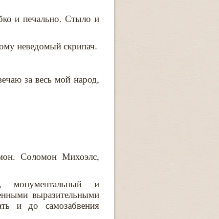
бко и печально. Стыло и
икому неведомый скрипач.
вечаю за весь мой народ,
мон. Соломон Михоэлс,
т, монументальный и
ченными выразительными
ать и до самозабвения