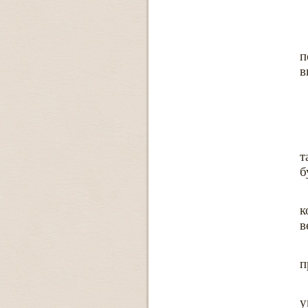
п
в
т
б
к
в
п
у