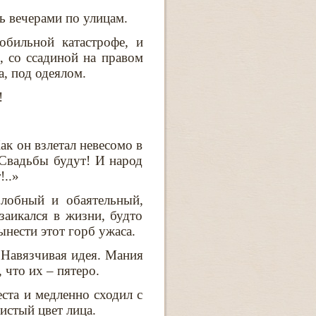
ть вечерами по улицам.
обильной катастрофе, и
, со ссадиной на правом
а, под одеялом.
!
к он взлетал невесомо в
«Свадьбы будут! И народ
!..»
лобный и обаятельный,
заикался в жизни, будто
ынести этот горб ужаса.
 Навязчивая идея. Мания
 что их – пятеро.
ста и медленно сходил с
истый цвет лица.