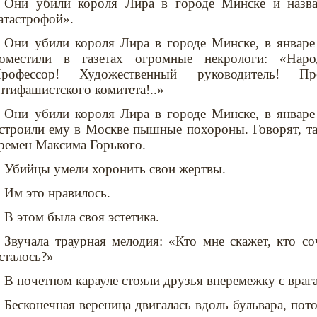
Они убили короля Лира в городе Минске и назва
атастрофой».
Они убили короля Лира в городе Минске, в январе
оместили в газетах огромные некрологи: «Наро
рофессор! Художественный руководитель! Пре
нтифашистского комитета!..»
Они убили короля Лира в городе Минске, в январе
строили ему в Москве пышные похороны. Говорят, та
ремен Максима Горького.
Убийцы умели хоронить свои жертвы.
Им это нравилось.
В этом была своя эстетика.
Звучала траурная мелодия: «Кто мне скажет, кто со
сталось?»
В почетном карауле стояли друзья вперемежку с враг
Бесконечная вереница двигалась вдоль бульвара, пот