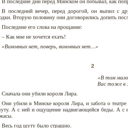
В последние дни перед Минском он побывал, как попр
В последний вечер, перед дорогой, он выпил с д
одки. Вторую половину они договорились допить посл
Последние его слова на прощание:
– Как мне не хочется ехать!
«Виновных нет, поверь, виновных нет…»
2
«В том мало
Вас тоже в 
Сначала они убили короля Лира.
Они убили в Минске короля Лира, и забота о театре
уту. А с ней и ощущение надвигающейся беды. А с 
жасы.
Весь год шуту было страшно.