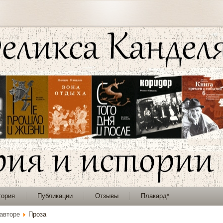
тория
Публикации
Отзывы
Плакард*
авторе
Проза