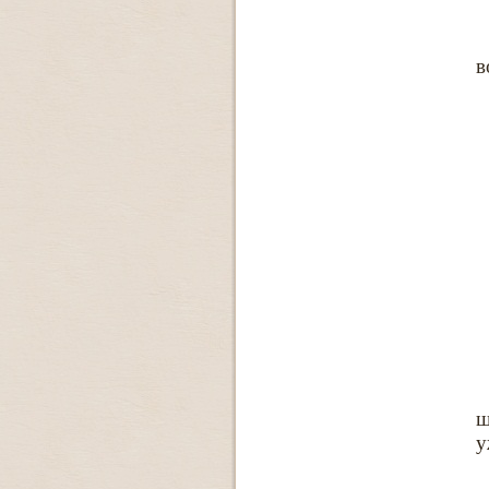
в
ш
у