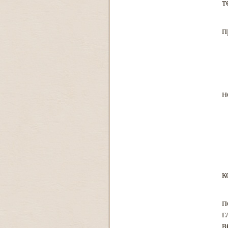
т
п
н
к
п
г
в