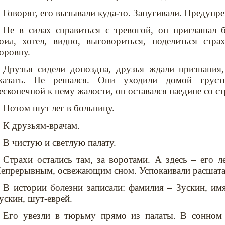
Говорят, его вызывали куда-то. Запугивали. Предупр
Не в силах справиться с тревогой, он приглашал 
оил, хотел, видно, выговориться, поделиться стра
оровну.
Друзья сидели допоздна, друзья ждали признания
казать. Не решался. Они уходили домой грустн
есконечной к нему жалости, он оставался наедине со ст
Потом шут лег в больницу.
К друзьям-врачам.
В чистую и светлую палату.
Страхи остались там, за воротами. А здесь – его л
епрерывным, освежающим сном. Успокаивали расшата
В истории болезни записали: фамилия – Зускин, и
ускин, шут-еврей.
Его увезли в тюрьму прямо из палаты. В сонном