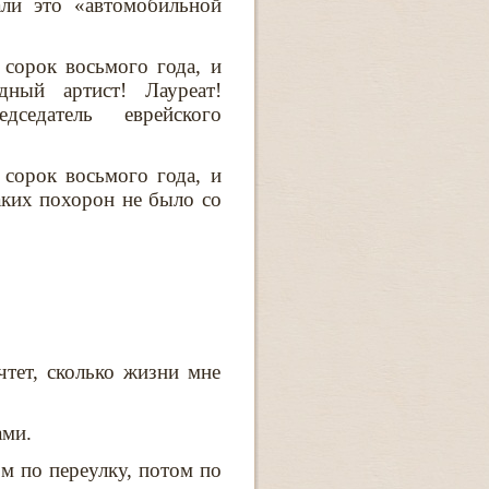
ли это «автомобильной
 сорок восьмого года, и
дный артист! Лауреат!
дседатель еврейского
 сорок восьмого года, и
ких похорон не было со
чтет, сколько жизни мне
ами.
ом по переулку, потом по