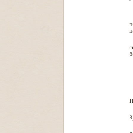
п
п
с
б
Н
З