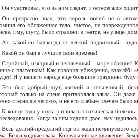
Он чувствовал, что за ним следят, и остерегался ходи
Он прекрасно знал, что король погиб не в автом
омнил его обнаженное тело, чистое, не поврежденное
иске. Ему, шуту, было страшно: в театре, на улице, дом
Ах, какой он был когда-то: легкий, подвижный – чудо
Какой он был в лучшие свои времена!
Стройный, изящный и человечный – море обаяния! Ка
анце с платочком! Как говорил убежденно, взахлёб: 
удет! И у нашего народа еще большие праздники будут
Это был добрый шут, мягкий и отзывчивый, безз
оторый только на сцене притворялся злым. Он даже 
ечно стеснялся чего-то, и не его слабым плечам было в
К концу года у шута развилась психическая болезнь.
реследования. Когда за ним ходили двое, ему чудилось,
Весь долгий-предолгий год он ждал неминуемого аре
ма. Безысходные глаза. Конвульсивные движения. Земл