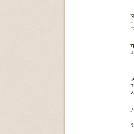
к
–
с
т
п
к
п
э
р
б