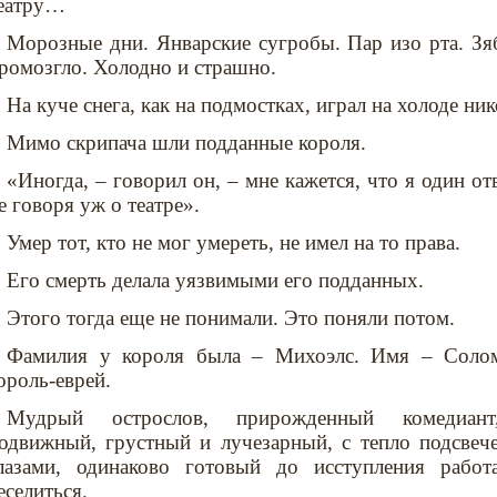
еатру…
Морозные дни. Январские сугробы. Пар изо рта. Зя
ромозгло. Холодно и страшно.
На куче снега, как на подмостках, играл на холоде н
Мимо скрипача шли подданные короля.
«Иногда, – говорил он, – мне кажется, что я один от
е говоря уж о театре».
Умер тот, кто не мог умереть, не имел на то права.
Его смерть делала уязвимыми его подданных.
Этого тогда еще не понимали. Это поняли потом.
Фамилия у короля была – Михоэлс. Имя – Соло
ороль-еврей.
Мудрый острослов, прирожденный комедиан
одвижный, грустный и лучезарный, с тепло подсве
лазами, одинаково готовый до исступления работ
еселиться.