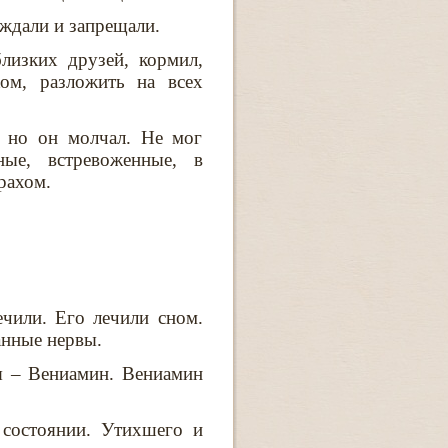
еждали и запрещали.
близких друзей, кормил,
хом, разложить на всех
, но он молчал. Не мог
ые, встревоженные, в
рахом.
ечили. Его лечили сном.
нные нервы.
мя – Вениамин. Вениамин
 состоянии. Утихшего и