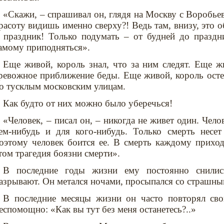
«Скажи, – спрашивал он, глядя на Москву с Воробьев
расоту видишь именно сверху?! Ведь там, внизу, это 
 праздник! Только подумать – от будней до праздни
амому приподняться».
Еще живой, король знал, что за ним следят. Еще ж
ревожное приближение беды. Еще живой, король осте
о тусклым московским улицам.
Как будто от них можно было уберечься!
«Человек, – писал он, – никогда не живет один. Чело
ем-нибудь и для кого-нибудь. Только смерть несет
оэтому человек боится ее. В смерть каждому приход
том трагедия боязни смерти».
В последние годы жизни ему постоянно снилис
азрывают. Он метался ночами, просыпался со страшны
В последние месяцы жизни он часто повторял сво
еспомощно: «Как вы тут без меня останетесь?..»