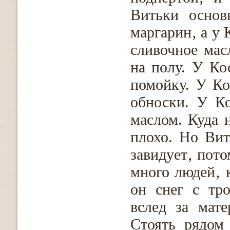
Витьки основ
маргарин‚ а у 
сливочное мас
на полу. У Ко
помойку. У Ко
обноски. У К
маслом. Куда 
плохо. Но Вит
завидует‚ пото
много людей‚ 
он снег с тр
вслед за мате
Стоять рядом