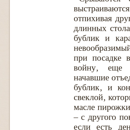
выстраиваютс
отпихивая друг
длинных стола
бублик и кар
невообразимый
при посадке 
войну‚ еще 
начавшие отъед
бублик‚ и ко
свеклой‚ котор
масле пирожки
– с другого п
если есть де