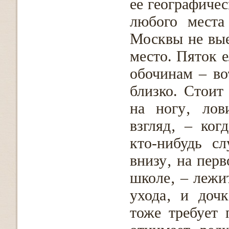
ее географичес
любого места
Москвы не выез
место. Пяток 
обочинам – во
близко. Стоит
на ногу‚ лов
взгляд‚ – ког
кто-нибудь с
внизу‚ на перв
школе‚ – лежит
ухода‚ и дочк
тоже требует 