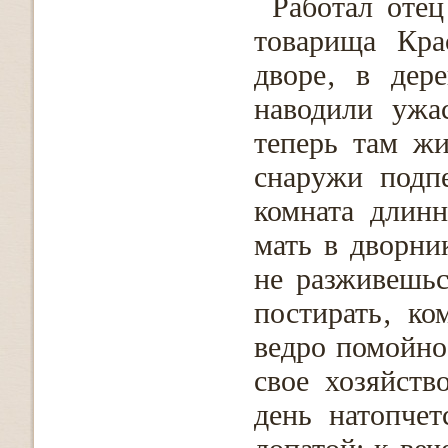
Работал оте
товарища Кра
дворе‚ в дер
наводили ужа
теперь там жи
снаружи подп
комната длинн
мать в дворни
не разживешьс
постирать‚ ко
ведро помойно
свое хозяйств
день натопчет