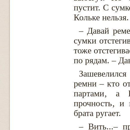
пустит. С сумк
Кольке нельзя.
– Давай реме
сумки отстегив
тоже отстегива
по рядам. – Да
Зашевелился
ремни – кто о
партами‚ а В
прочность‚ и
брата ругает.
– Вить...– 