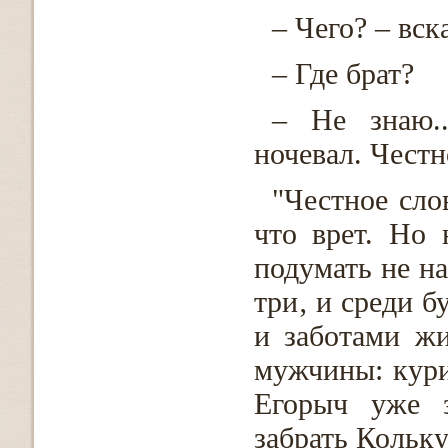
– Чего? – вск
– Где брат?
– Не знаю..
ночевал. Честн
"Честное сло
что врет. Но 
подумать не на
три‚ и среди б
и заботами ж
мужчины: кури
Егорыч уже з
забрать Кольку