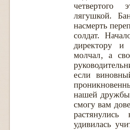
четвертого 
лягушкой. Ба
насмерть пере
солдат. Начал
директору и 
молчал‚ а св
руководительн
если виновны
проникновенн
нашей дружбы"
смогу вам дов
растянулись
удивилась учи