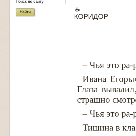
КОРИДОР
– Чья это ра-р
Ивана Егорыч
Глаза вывалил
страшно смотр
– Чья это ра
Тишина в кла