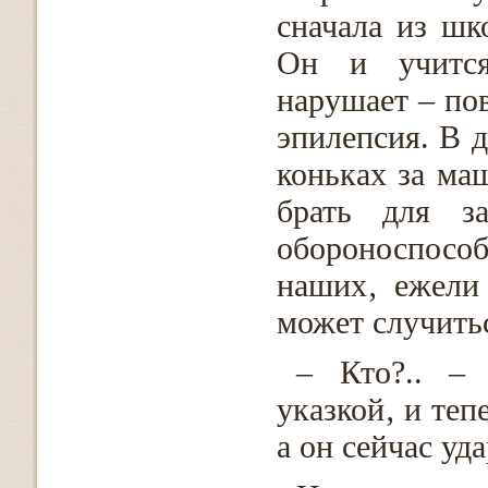
сначала из шк
Он и учится
нарушает – пов
эпилепсия. В д
коньках за ма
брать для з
обороноспосо
наших‚ ежели
может случить
– Кто?.. –
указкой‚ и теп
а он сейчас уда