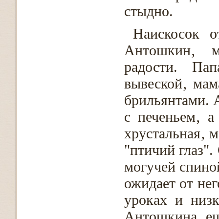
стыдно.
Наискосок 
Антошкин‚ м
радости. Па
вывеской‚ мам
брильянтами. А
с печеньем‚ а
хрустальная‚ м
"птичий глаз".
могучей спино
ожидает от нег
уроках и низк
Антошкина ещ