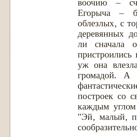
воочию – сч
Егорыча – б
облезлых‚ с т
деревянных до
ли сначала 
пристроились 
уж она влезл
громадой. А 
фантастическ
построек со с
каждым углом 
"Эй‚ малый‚ п
сообразительно