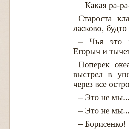
– Какая ра-р
Староста кл
ласково‚ будто
– Чья это р
Егорыч и тычет
Поперек оке
выстрел в уп
через все остро
– Это не мы..
– Это не мы..
– Борисенко!