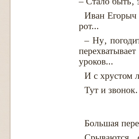
– Стало быть‚ 
Иван Егорыч 
рот...
– Ну‚ погоди
перехватывает
уроков...
И с хрустом л
Тут и звонок
Большая пере
Срываются 