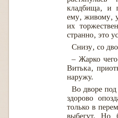
кладбища‚ и 
ему‚ живому‚ 
их торжестве
странно‚ это у
Снизу‚ со дв
– Жарко чего-
Витька‚ приот
наружу.
Во дворе под
здорово опозд
только в перем
выбегут. Но 