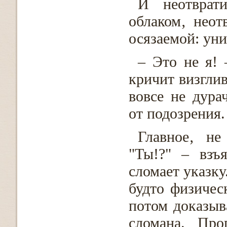
И неотврат
облаком‚ неот
осязаемой: ун
– Это не я!
кричит визглив
вовсе не дура
от подозрения. 
Главное‚ не
"Ты!?" – взъ
сломает указку
будто физичес
потом доказыва
сломана. Про