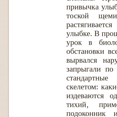
привычка улыба
тоской щем
растягиваетс
улыбке. В прош
урок в биоло
обстановки вс
вырвался нар
запрыгали по
стандартные 
скелетом: каки
издеваются о
тихий‚ при
подоконник