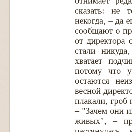
отнимает ред
сказать: не 
некогда‚ – да 
сообщают о пр
от директора 
стали никуда
хватает подч
потому что у
остаются неи
весной директ
плакали‚ гроб
– "Зачем они 
живых"‚ – пр
растянулась 