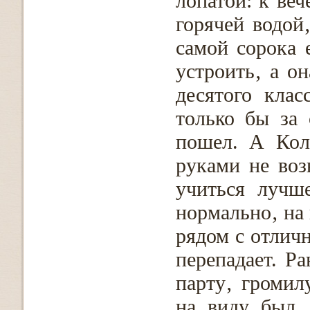
лопатой: к веч
горячей водой‚
самой сорока 
устроить‚ а о
десятого клас
только бы за
пошел. А Кол
руками не воз
учиться лучш
нормально‚ на 
рядом с отличн
перепадает. Р
парту‚ громил
на виду был‚ 