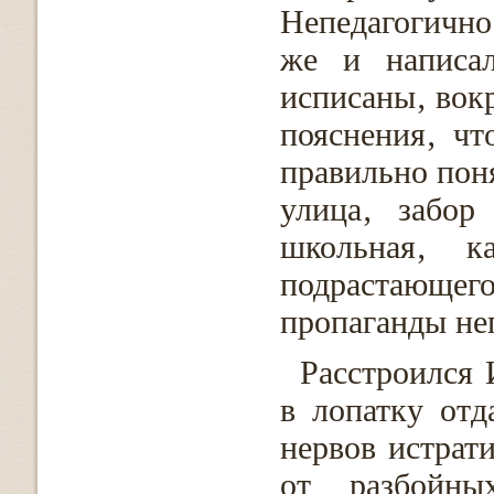
Непедагогично
же и написа
исписаны‚ вок
пояснения‚ ч
правильно поня
улица‚ забор
школьная‚ к
подрастающег
пропаганды не
Расстроился 
в лопатку отд
нервов истрат
от разбойны