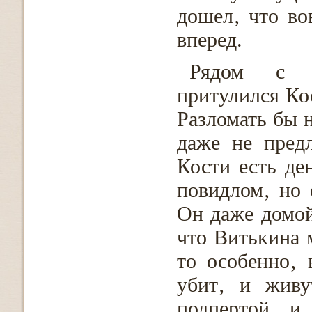
дошел‚ что во
вперед.
Рядом с г
притулился Кос
Разломать бы н
даже не предл
Кости есть де
повидлом‚ но 
Он даже домой
что Витькина м
то особенно‚ 
убит‚ и живу
подпертой‚ и