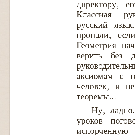
директору‚ е
Классная ру
русский язык
пропали‚ есл
Геометрия на
верить без д
руководитель
аксиомам с т
человек‚ и н
теоремы...
– Ну‚ ладно
уроков погов
испорченную