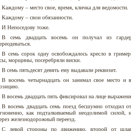
Каждому – место свое, время, кличка для ведомости.
Каждому – свои обязанности.
И Непоседову тоже.
В семь двадцать восемь он получал из гард
ереодеваться.
В семь сорок одну освобождалось кресло в гример
сы, морщины, посеребряли виски.
В семь пятьдесят девять ему выдавали реквизит.
В восемь четырнадцать он занимал свое место и 
озицию.
В восемь двадцать пять фиксировал на лице выражени
В восемь двадцать семь поезд бесшумно отходил о
гновенно, как подталкиваемый неодолимой силой, н
ерез железнодорожный переезд.
С левой стороны по движению, второй от шлаг