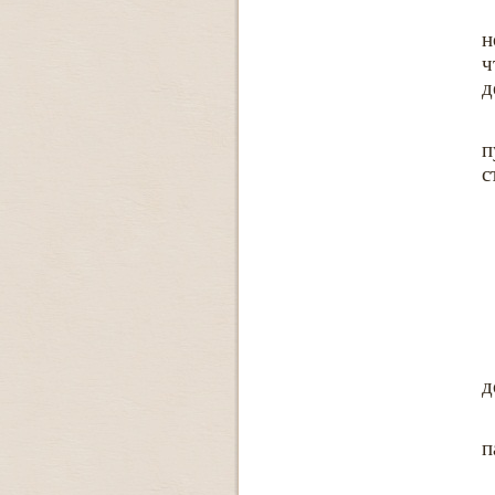
н
ч
д
п
с
д
п