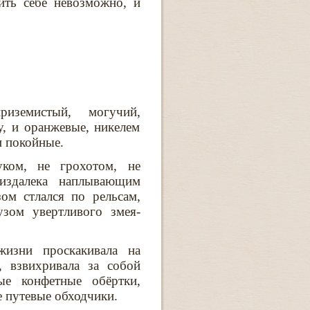
ить себе невозможно, и
иземистый, могучий,
у, и оранжевые, никелем
и покойные.
ком, не грохотом, не
 издалека наплывающим
ом стлался по рельсам,
зом увертливого змея-
жизни проскакивала на
, взвихривала за собой
ые конфетные обёртки,
 путевые обходчики.