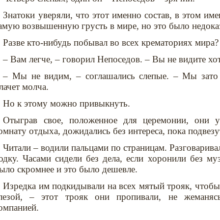
Знатоки уверяли, что этот именно состав, в этом им
амую возвышенную грусть в мире, но это было недока
Разве кто-нибудь побывал во всех крематориях мира?
– Вам легче, – говорил Непоседов. – Вы не видите хо
– Мы не видим, – соглашались слепые. – Мы зато
лачет молча.
Но к этому можно привыкнуть.
Отыграв свое, положенное для церемонии, они у
омнату отдыха, дожидались без интереса, пока подвезу
Читали – водили пальцами по страницам. Разговарива
одку. Часами сидели без дела, если хоронили без му
ыло скромнее и это было дешевле.
Изредка им подкидывали на всех мятый трояк, чтобы
лезой, – этот трояк они пропивали, не жеманяс
омпанией.