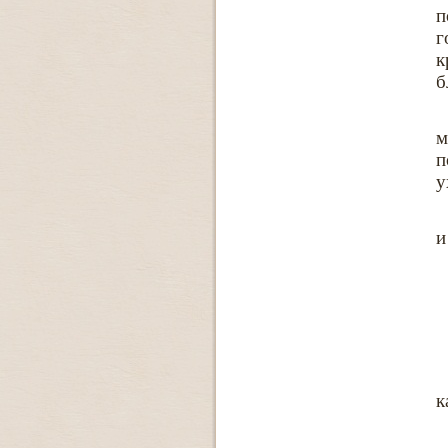
п
г
к
б
м
п
у
и
к