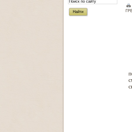
ГР
п
с
с