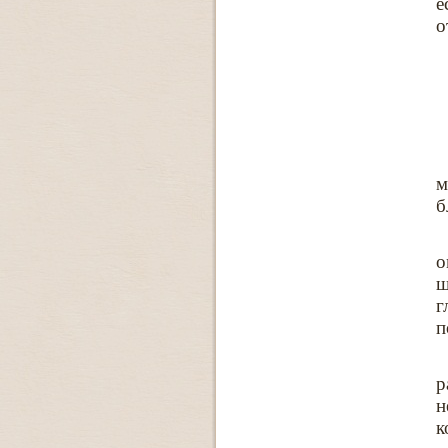
е
о
м
б
о
ш
г
п
р
н
к