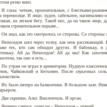
отом резко вниз.
И глаза: четкие, пронзительные, с блестками-рыжи
а переносице. И лицо: худое, сабельное, насмешливо-о
овкая, на легком бегу. Такой нос, да на таком лице, д
таком стремительном порыве...
Он знал, как это смотрелось со стороны. Со стороны 
Непоседов шел через толпу, как нож рассекающий. 
аже тех, кто сам обходил других. И бабоньку, и д
етеньку. Ай да Непоседов! Ай да мы! Как захотим
ахотели, так оно и есть...
По утрам он играл в крематории. Нудную классиче
люк, Чайковский и Бетховен. После серьезных сол
аловством.
Их было пятеро на балкончике. В большом зале. Не
арьером.
Две скрипки. Альт. Виолончель. И орган.
Четверо слепых, один он – Непоседов – зрячий.