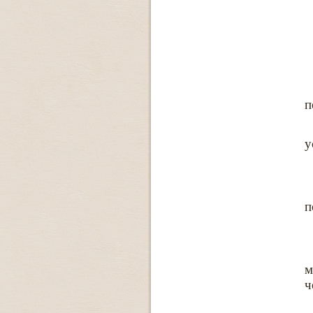
п
у
п
м
ч