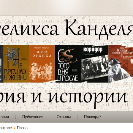
тория
Публикации
Отзывы
Плакард*
авторе
Проза