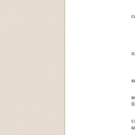
с
п
к
в
б
с
к