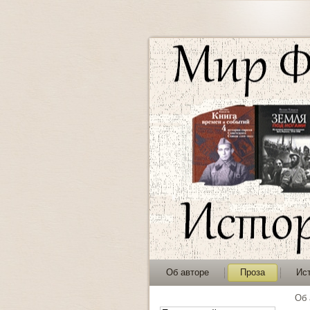
Об авторе
Проза
Ис
Об 