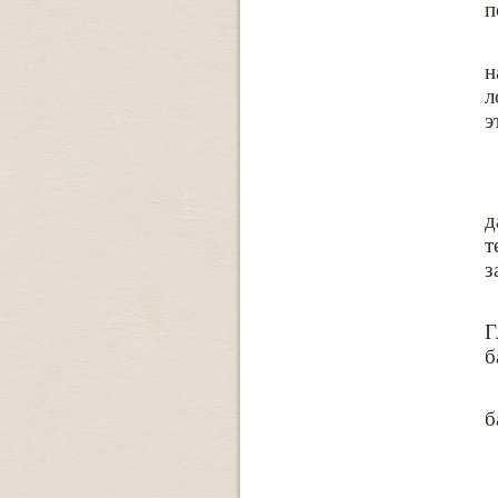
п
н
л
э
д
т
з
Г
б
б