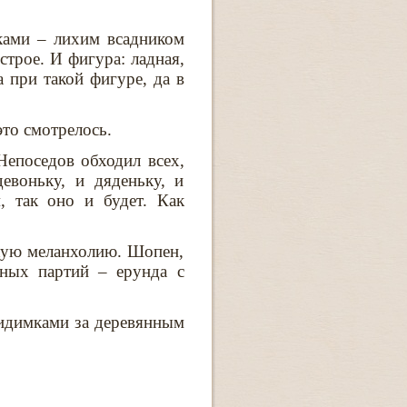
нками – лихим всадником
строе. И фигура: ладная,
а при такой фигуре, да в
это смотрелось.
Непоседов обходил всех,
евоньку, и дяденьку, и
, так оно и будет. Как
скую меланхолию. Шопен,
ьных партий – ерунда с
видимками за деревянным