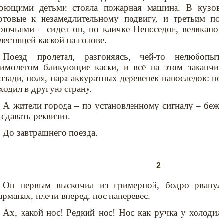
оющими детьми стояла пожарная машина. В кузов
отовые к незамедлительному подвигу, и третьим 
рючьями – сидел он, по кличке Непоседов, великано
лестящей каской на голове.
Поезд пролетал, разгоняясь, чей-то нелюбопы
имолетом бликующие каски, и всё на этом заканчив
озади, поля, пара аккуратных деревенек напоследок: п
ходил в другую страну.
А жители города – по установленному сигналу – бе
 сдавать реквизит.
До завтрашнего поезда.
2
Он первым выскочил из гримерной, бодро рвану
арманах, плечи вперед, нос наперевес.
Ах, какой нос! Редкий нос! Нос как ручка у холодил