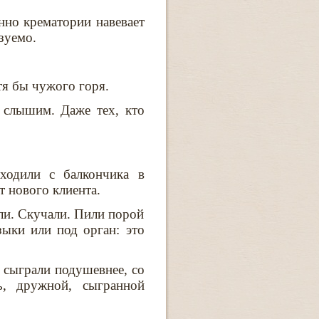
енно крематории навевает
зуемо.
тя бы чужого горя.
 слышим. Даже тех, кто
ходили с балкончика в
т нового клиента.
ли. Скучали. Пили порой
зыки или под орган: это
 сыграли подушевнее, со
ь, дружной, сыгранной