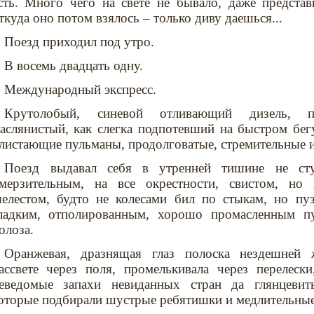
сть. Много чего на свете не бывало, даже представ
ткуда оно потом взялось – только диву даешься...
Поезд приходил под утро.
В восемь двадцать одну.
Международный экспресс.
Крутолобый, синевой отливающий дизель, пр
аслянистый, как слегка подпотевший на быстром бег
листающие пульманы, продолговатые, стремительные 
Поезд выдавал себя в утренней тишине не сту
мерзительным, на все окрестности, свистом, но
елестом, будто не колесами бил по стыкам, но пуз
ладким, отполированным, хорошо промасленным пу
олоза.
Оранжевая, дразнящая глаз полоска нездешней 
ассвете через поля, промелькивала через перелески
еведомые запахи невиданных стран да глянцевит
оторые подбирали шустрые ребятишки и медлительные