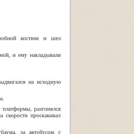
еробной костюм и шел
ной, и ему накладывали
выдвигался на исходную
е.
т платформы, разгонялся
а скорости проскакивал
баума, за автобусом с