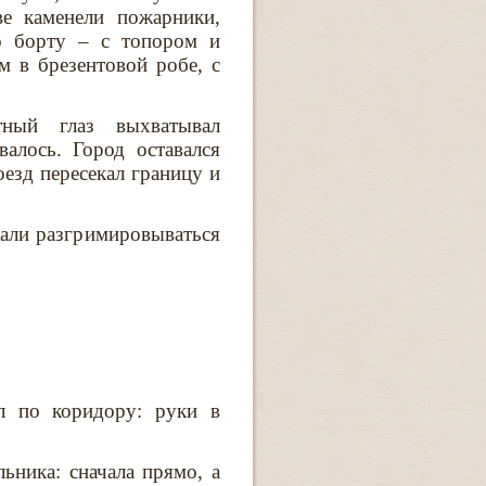
е каменели пожарники,
по борту – с топором и
м в брезентовой робе, с
тный глаз выхватывал
алось. Город оставался
оезд пересекал границу и
жали разгримировываться
л по коридору: руки в
ьника: сначала прямо, а