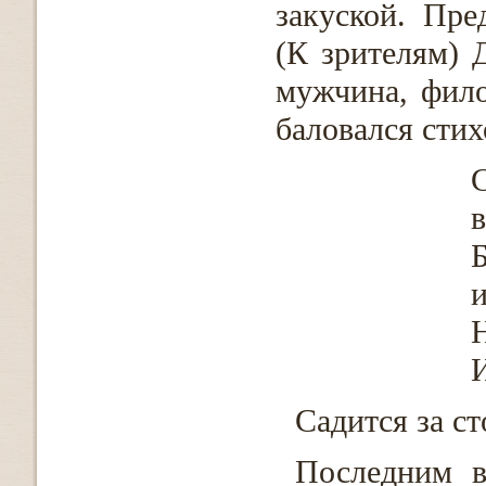
закуской. Пре
(К зрителям) 
мужчина, фил
баловался сти
Б
и
Н
И
Садится за ст
Последним в