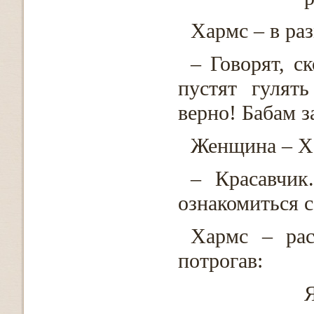
Хармс – в ра
– Говорят, с
пустят гулят
верно! Бабам з
Женщина – Ха
– Красавчик
ознакомиться с
Хармс – рас
потрогав:
Я