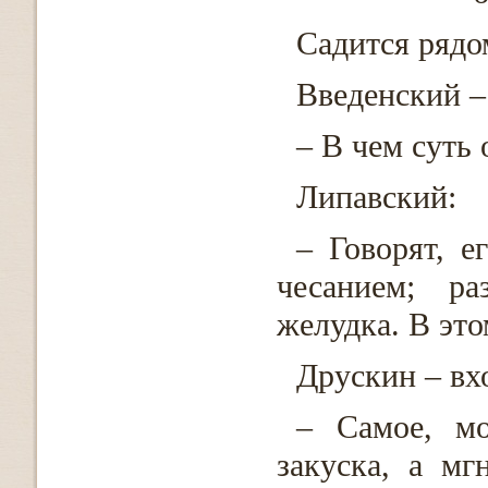
Садится рядо
Введенский –
– В чем суть
Липавский:
– Говорят, 
чесанием; ра
желудка. В это
Друскин – вх
– Самое, мо
закуска, а м