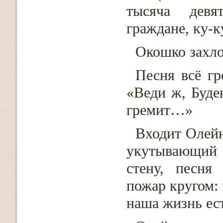
тысяча девя
граждане, ку-
Окошко захло
Песня всё гр
«Веди ж, Буде
гремит…»
Входит Олейн
укутывающий 
стену, песня
пожар кругом: 
наша жизнь ест