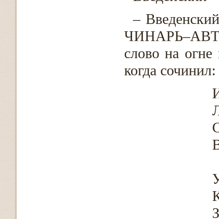
– Введенский
ЧИНАРЬ–АВТО
слово на огне
когда сочинил:
И
Л
С
В
У
К
З