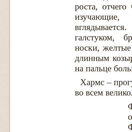
роста, отчего
изучающие,
вглядывается
галстуком, б
носки, желтые
длинным козыр
на пальце боль
Хармс – прог
во всем велико
Ф
о