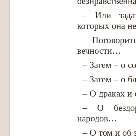
безнравственна
– Или зада
которых она н
– Поговорит
вечности…
– Затем – о 
– Затем – о 
– О драках 
– О бездор
народов…
– О том и об 