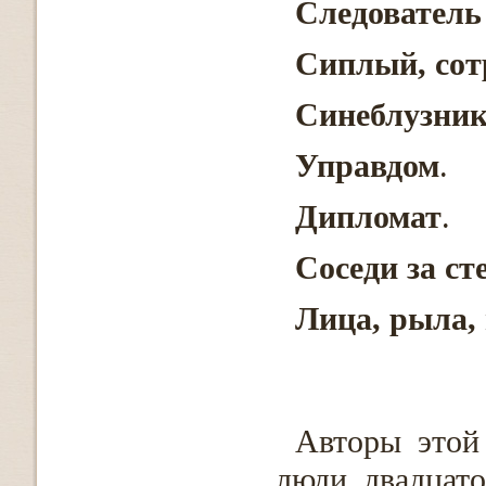
Следовател
Сиплый, со
Синеблузник
Управдом
.
Дипломат
.
Соседи за с
Лица, рыла,
Авторы этой
люди двадцато