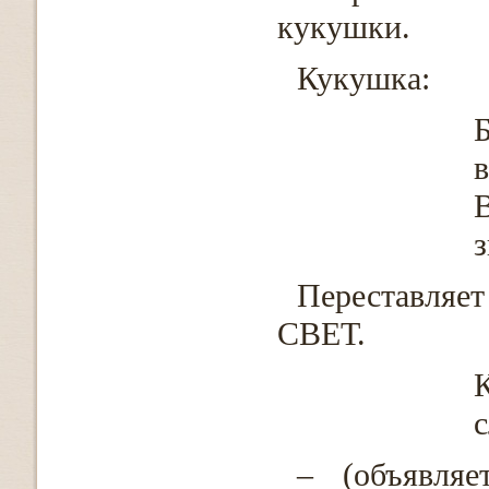
кукушки.
Кукушка:
Б
в
В
з
Переставляе
СВЕТ.
К
с
– (объявляе