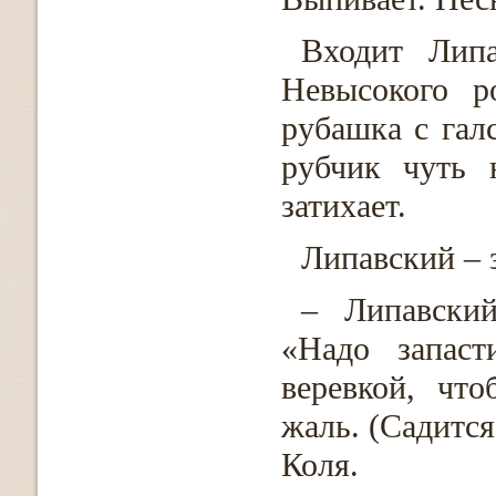
Входит Липа
Невысокого р
рубашка с гал
рубчик чуть 
затихает.
Липавский – 
– Липавский
«Надо запаст
веревкой, чт
жаль. (Садится
Коля.