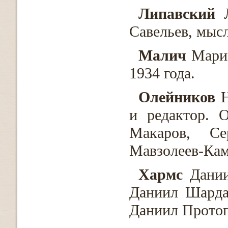
Липавский
Л
Савельев, мыс
Малич
Марин
1934 года.
Олейников
Н
и редактор. 
Макаров, Се
Мавзолеев-Кам
Хармс
Дании
Даниил Шарда
Даниил Протоп