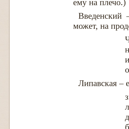
ему на плечо.)
Введенский 
может, на про
Ч
н
и
Липавская – е
л
д
б