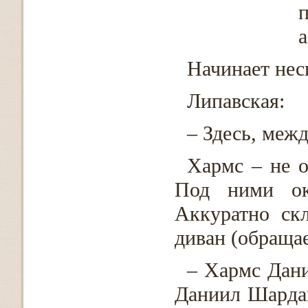
п
а
Начинает нес
Липавская:
– Здесь, меж
Хармс – не о
Под ними ок
Аккуратно ск
диван (обращае
– Хармс Дани
Даниил Шарда