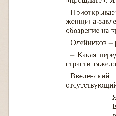
«прощайте». Я
Приоткрыва
женщина-завл
обозрение на к
Олейников – 
– Какая пере
страсти тяжел
Введенски
отсутствующий
Я