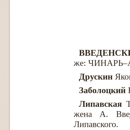
ВВЕДЕНСК
же: ЧИНАРЬ–А
Друскин
Яков
Заболоцкий
Н
Липавская
Т
жена А. Вве
Липавского.