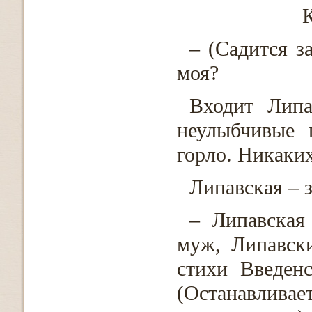
К
– (Садится з
моя?
Входит Липа
неулыбчивые 
горло. Никаки
Липавская – 
– Липавская
муж, Липавск
стихи Введен
(Останавливае