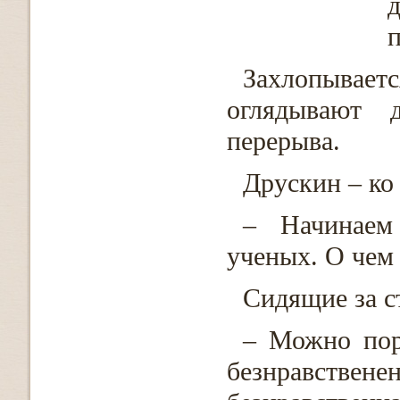
д
п
Захлопывае
оглядывают 
перерыва.
Друскин – ко
– Начинаем
ученых. О чем
Сидящие за с
– Можно пор
безнравствен